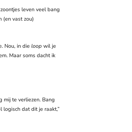
 zoontjes leven veel bang
n (en vast zou)
. Nou, in die
loop
wil je
hem. Maar soms dacht ik
g mij te verliezen. Bang
ogisch dat dit je raakt,”