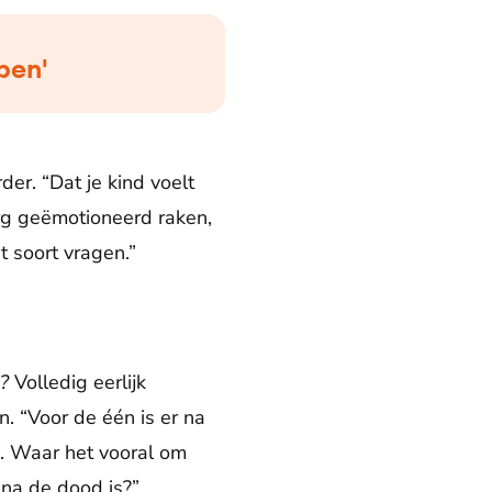
pen'
der. “Dat je kind voelt
erg geëmotioneerd raken,
t soort vragen.”
n?
Volledig eerlijk
. “Voor de één is er na
n. Waar het vooral om
 na de dood is?”