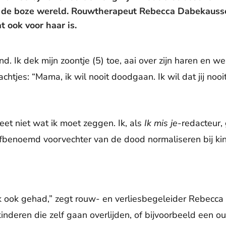
n de boze wereld. Rouwtherapeut Rebecca Dabekauss
at ook voor haar is.
ond. Ik dek mijn zoontje (5) toe, aai over zijn haren en
achtjes: “Mama, ik wil nooit doodgaan. Ik wil dat jij nooi
eet niet wat ik moet zeggen. Ik, als
Ik mis je
-redacteur, 
lfbenoemd voorvechter van de dood normaliseren bij ki
k ook gehad,” zegt rouw- en verliesbegeleider Rebecc
inderen die zelf gaan overlijden, of bijvoorbeeld een 