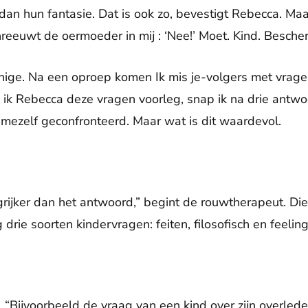
dan hun fantasie. Dat is ook zo, bevestigt Rebecca. Maar 
chreeuwt de oermoeder in mij : ‘Nee!’ Moet. Kind. Besche
enige. Na een oproep komen Ik mis je-volgers met vrage
s ik Rebecca deze vragen voorleg, snap ik na drie ant
et mezelf geconfronteerd. Maar wat is dit waardevol.
rijker dan het antwoord,” begint de rouwtherapeut. Die
 drie soorten kindervragen: feiten, filosofisch en feeling
n. “Bijvoorbeeld de vraag van een kind over zijn overlede