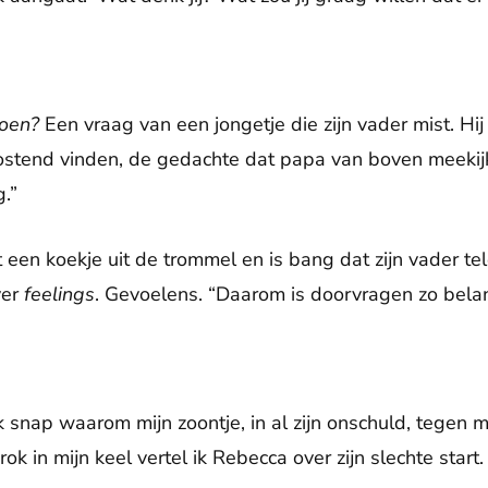
doen?
Een vraag van een jongetje die zijn vader mist. Hij li
oostend vinden, de gedachte dat papa van boven meekijkt
.”
ht een koekje uit de trommel en is bang dat zijn vader te
ver
feelings
. Gevoelens. “Daarom is doorvragen zo belang
k snap waarom mijn zoontje, in al zijn onschuld, tegen me
k in mijn keel vertel ik Rebecca over zijn slechte start.