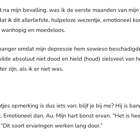
t na mijn bevalling, was ik de eerste maanden van mijn
at ik dit allerliefste, hulpeloze wezentje, emotioneel ko
 wanhopig en moedeloos.
banger omdat mijn depressie hem sowieso beschadigde
wilde absoluut niet dood en hield (houd) zielsveel van 
r zijn, als ik er niet was.
es opmerking is dus iets van: blijf je bij me? Hij is ban
otioneel dan. Au. Mijn hart bonst ervan. “Het is heel l
 “Dit soort ervaringen werken lang door.”