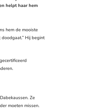
en helpt haar hem
 wens hem de mooiste
t doodgaat.” Hij begint
gecertificeerd
nderen.
a Dabekaussen. Ze
ouder moeten missen.