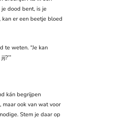
 je dood bent, is je
t, kan er een beetje bloed
rd te weten. “Je kan
ij?’”
ind kán begrijpen
jd, maar ook van wat voor
gnodige. Stem je daar op