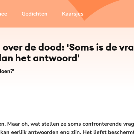
mee
Gedichten
Kaarsjes
over de dood: 'Soms is de vr
dan het antwoord'
doen?'
ren. Maar oh, wat stellen ze soms confronterende vra
kan eerlijk antwoorden eng zijn. Het liefst beschermt