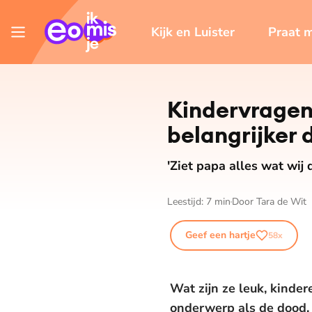
Kijk en Luister
Praat 
Kindervragen 
belangrijker 
'Ziet papa alles wat wij 
Leestijd:
7
min
Door
Tara de Wit
Geef een hartje
58
x
Wat zijn ze leuk, kinde
onderwerp als de dood, 