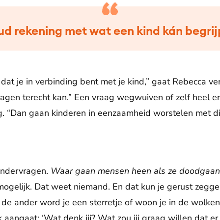
ud rekening met wat een kind kán begrij
 dat je in verbinding bent met je kind,” gaat Rebecca ver
t vragen terecht kan.” Een vraag wegwuiven of zelf heel 
ig. “Dan gaan kinderen in eenzaamheid worstelen met di
kindervragen.
Waar gaan mensen heen als ze doodgaa
ogelijk. Dat weet niemand. En dat kun je gerust zeggen
de ander word je een sterretje of woon je in de wolke
k aangaat: ‘Wat denk jij? Wat zou jij graag willen dat er