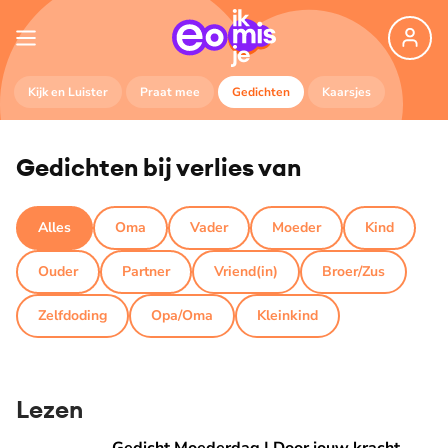
Kijk en Luister
Praat mee
Gedichten
Kaarsjes
Gedichten bij verlies van
Alles
Oma
Vader
Moeder
Kind
Ouder
Partner
Vriend(in)
Broer/Zus
Zelfdoding
Opa/Oma
Kleinkind
Lezen
Gedicht Moederdag | Door jouw kracht