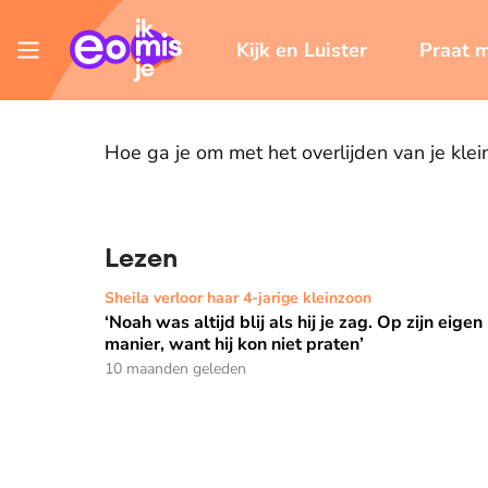
Kijk en Luister
Praat 
Hoe ga je om met het overlijden van je klei
Lezen
‘Noah was altijd blij als hij je zag. Op zijn eigen m
Sheila verloor haar 4-jarige kleinzoon
‘Noah was altijd blij als hij je zag. Op zijn eigen
manier, want hij kon niet praten’
10 maanden geleden