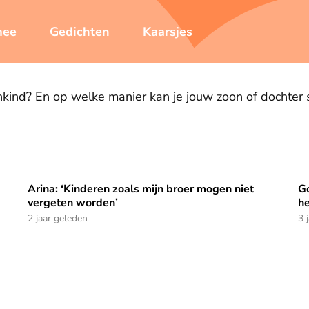
mee
Gedichten
Kaarsjes
nkind? En op welke manier kan je jouw zoon of dochter s
Arina: ‘Kinderen zoals mijn broer mogen niet
Go
anier, want hij kon niet praten’
Arina: ‘Kinderen zoals mijn broer mogen niet vergeten w
Go
vergeten worden’
he
2 jaar geleden
3 