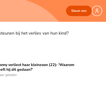
Steun ons
teunen bij het verlies van hun kind?
nny verliest haar kleinzoon (22): ‘Waarom
orden’
nny verliest haar kleinzoon (22): ‘Waarom heeft hij dit gedaan
eft hij dit gedaan?’
jaar geleden