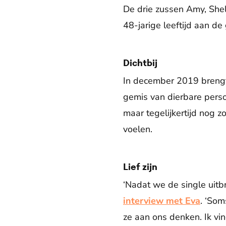
De drie zussen Amy, She
48-jarige leeftijd aan d
Dichtbij
In december 2019 brengt
gemis van dierbare pers
maar tegelijkertijd nog zo
voelen.
Lief zijn
‘Nadat we de single uitb
interview met Eva
. ‘So
ze aan ons denken. Ik vin