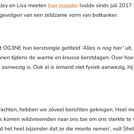
lley en Lisa moeten
hun moeder
Isolde sinds juli 2017 
e gevolgen van een zeldzame vorm van botkanker.
 OG3NE hun kerstsingle getiteld
‘Alles is nog hier’
uit,
onen tijdens de warme en knusse kerstdagen. Over hoe
 aanwezig is. Ook al is iemand niet fysiek aanwezig, hij o
rachten, hebben we zóveel berichten gekregen. Heel mooi
ms komen wildvreemden naar ons toe om ons sterkte te
d het heel bijzonder dat ze die moeite nemen’, vult Shel