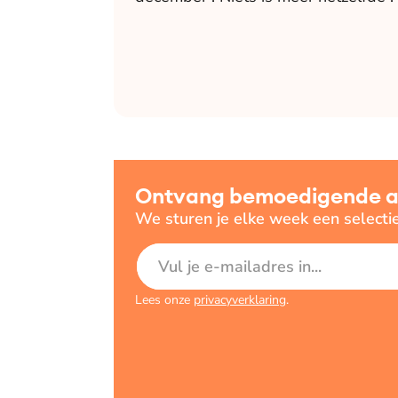
Ontvang bemoedigende art
We sturen je elke week een selecti
E-mailadres
Lees onze
privacyverklaring
.