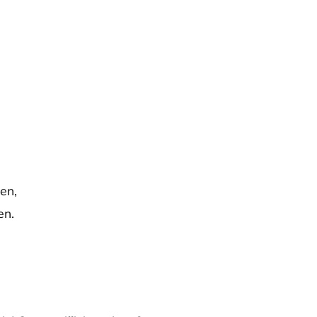
en,
en.