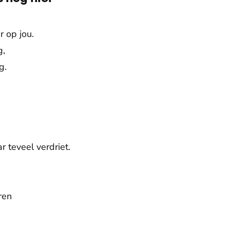
r op jou.
g,
g.
 teveel verdriet.
ren