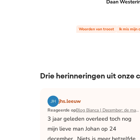
Daan Westerink | Geen vrolij
Daan Westerink
Woorden van troost
Ik mis mijn
Drie herinneringen uit onze
Lees het artikel Blog Bianca | December:
jhs.leeuw
Reageerde op
Blog Bianca | December: de maand waarin ik mijn man verloor
3 jaar geleden overleed toch nog
mijn lieve man Johan op 24
december . Niets is meer hetzelfde .