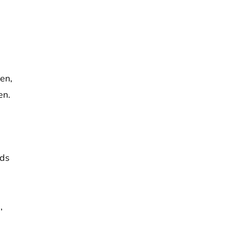
en,
en.
eds
,