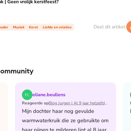
k kerstfeest?
 | Geen vrolijk kerstfeest?
Deel dit artikel:
 ouder
Muziek
Kerst
Liefde en relaties
 community
 de maand waarin ik mijn man verloor
Lees het artikel Blog Jurgen | Al 9 jaar hetzelfde av
eliane.beullens
Reageerde op
Blog Jurgen | Al 9 jaar hetzelfde avondritueel
Mijn dochter haar nog gevulde
warmwaterkruik die ze gebruikte om
haar pijnen te milderen ligt al 8 jaar