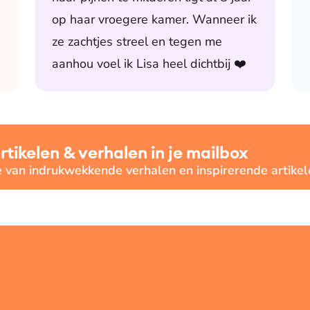
op haar vroegere kamer. Wanneer ik
ze zachtjes streel en tegen me
aanhou voel ik Lisa heel dichtbij ❤️
ikelen & verhalen in je mailbox
e van indrukwekkende verhalen en inspirerende artikel