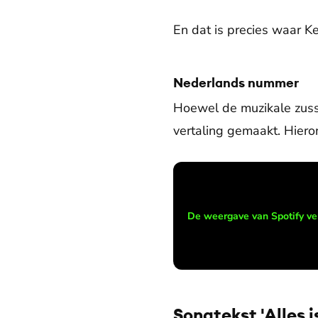
En dat is precies waar Ker
Nederlands nummer
Hoewel de muzikale zuss
vertaling gemaakt. Hiero
De weergave van Spotify ve
Songtekst 'Alles i