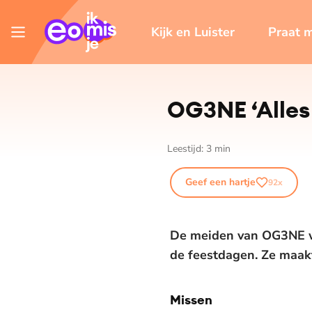
Kijk en Luister
Praat 
OG3NE ‘Alles 
Leestijd:
3
min
Geef een hartje
92
x
De meiden van OG3NE we
de feestdagen. Ze maakte
Missen