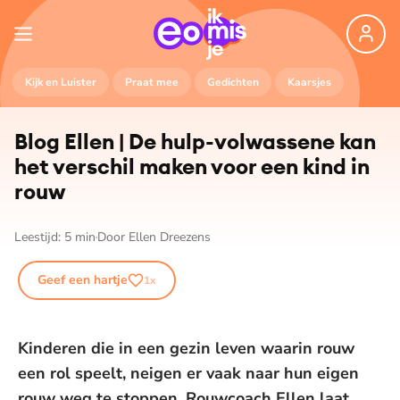
Kijk en Luister
Praat mee
Gedichten
Kaarsjes
Blog Ellen | De hulp-volwassene kan
het verschil maken voor een kind in
rouw
Leestijd:
5
min
Door
Ellen Dreezens
Geef een hartje
1
x
Kinderen die in een gezin leven waarin rouw
een rol speelt, neigen er vaak naar hun eigen
rouw weg te stoppen. Rouwcoach Ellen laat