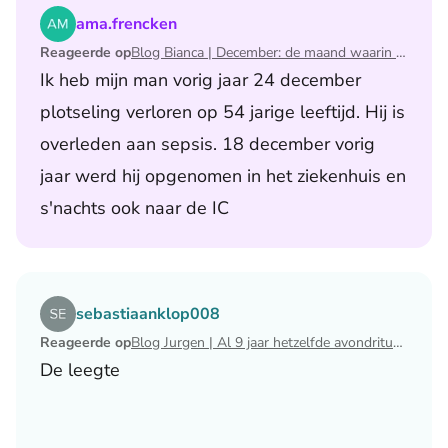
Lees het artikel Blog Bianca | December: de maand waari
ama.frencken
Reageerde op
Blog Bianca | December: de maand waarin ik mijn man verloor
Ik heb mijn man vorig jaar 24 december
plotseling verloren op 54 jarige leeftijd. Hij is
overleden aan sepsis. 18 december vorig
jaar werd hij opgenomen in het ziekenhuis en
s'nachts ook naar de IC
Lees het artikel Blog Jurgen | Al 9 jaar hetzelfde avondri
sebastiaanklop008
Reageerde op
Blog Jurgen | Al 9 jaar hetzelfde avondritueel
De leegte