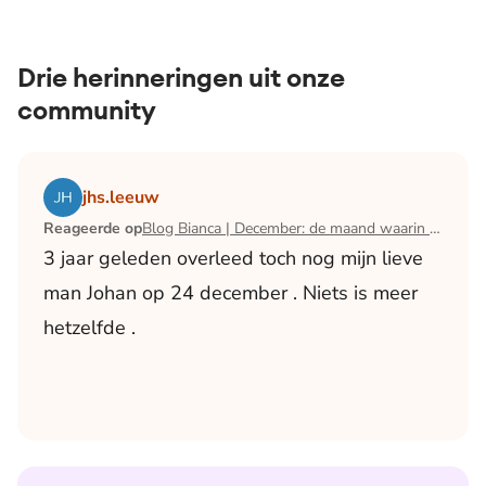
Drie herinneringen uit onze
community
Lees het artikel Blog Bianca | December: de maand waari
jhs.leeuw
Reageerde op
Blog Bianca | December: de maand waarin ik mijn man verloor
3 jaar geleden overleed toch nog mijn lieve
man Johan op 24 december . Niets is meer
hetzelfde .