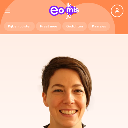
Kijk en Luister
Praat mee
Gedichten
Kaarsjes