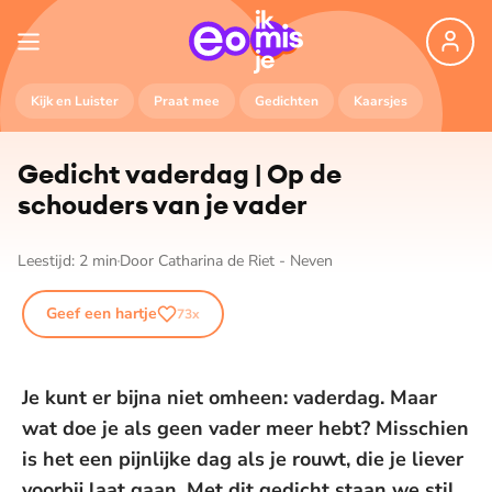
Kijk en Luister
Praat mee
Gedichten
Kaarsjes
Gedicht vaderdag | Op de
schouders van je vader
Leestijd:
2
min
Door
Catharina de Riet - Neven
Geef een hartje
73
x
Je kunt er bijna niet omheen: vaderdag. Maar
wat doe je als geen vader meer hebt? Misschien
is het een pijnlijke dag als je rouwt, die je liever
voorbij laat gaan. Met dit gedicht staan we stil