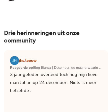
Drie herinneringen uit onze
community
Lees het artikel Blog Bianca | December: de maand waari
jhs.leeuw
Reageerde op
Blog Bianca | December: de maand waarin ik mijn man verloor
3 jaar geleden overleed toch nog mijn lieve
man Johan op 24 december . Niets is meer
hetzelfde .