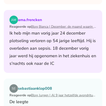
Lees het artikel Blog Bianca | December: de maand waari
ama.frencken
Reageerde op
Blog Bianca | December: de maand waarin ik mijn man verloor
Ik heb mijn man vorig jaar 24 december
plotseling verloren op 54 jarige leeftijd. Hij is
overleden aan sepsis. 18 december vorig
jaar werd hij opgenomen in het ziekenhuis en
s'nachts ook naar de IC
Lees het artikel Blog Jurgen | Al 9 jaar hetzelfde avondri
sebastiaanklop008
Reageerde op
Blog Jurgen | Al 9 jaar hetzelfde avondritueel
De leegte