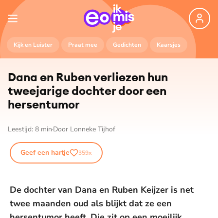
Kijk en Luister
Praat mee
Gedichten
Kaarsjes
Dana en Ruben verliezen hun
tweejarige dochter door een
hersentumor
Leestijd:
8
min
Door
Lonneke Tijhof
Geef een hartje
359
x
De dochter van Dana en Ruben Keijzer is net
twee maanden oud als blijkt dat ze een
hersentumor heeft. Die zit op een moeilijk