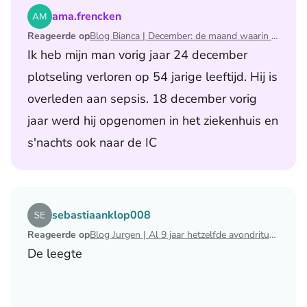
Lees het artikel Blog Bianca | December: de maand waari
ama.frencken
Reageerde op
Blog Bianca | December: de maand waarin ik mijn man verloor
Ik heb mijn man vorig jaar 24 december
plotseling verloren op 54 jarige leeftijd. Hij is
overleden aan sepsis. 18 december vorig
jaar werd hij opgenomen in het ziekenhuis en
s'nachts ook naar de IC
Lees het artikel Blog Jurgen | Al 9 jaar hetzelfde avondri
sebastiaanklop008
Reageerde op
Blog Jurgen | Al 9 jaar hetzelfde avondritueel
De leegte