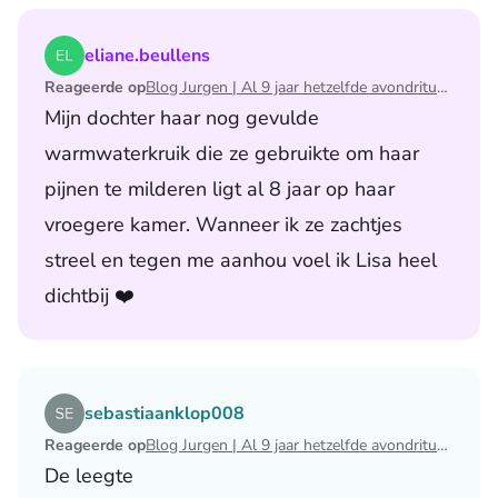
Lees het artikel Blog Jurgen | Al 9 jaar hetzelfde avondri
eliane.beullens
Reageerde op
Blog Jurgen | Al 9 jaar hetzelfde avondritueel
Mijn dochter haar nog gevulde
warmwaterkruik die ze gebruikte om haar
pijnen te milderen ligt al 8 jaar op haar
vroegere kamer. Wanneer ik ze zachtjes
streel en tegen me aanhou voel ik Lisa heel
dichtbij ❤️
Lees het artikel Blog Jurgen | Al 9 jaar hetzelfde avondri
sebastiaanklop008
Reageerde op
Blog Jurgen | Al 9 jaar hetzelfde avondritueel
De leegte