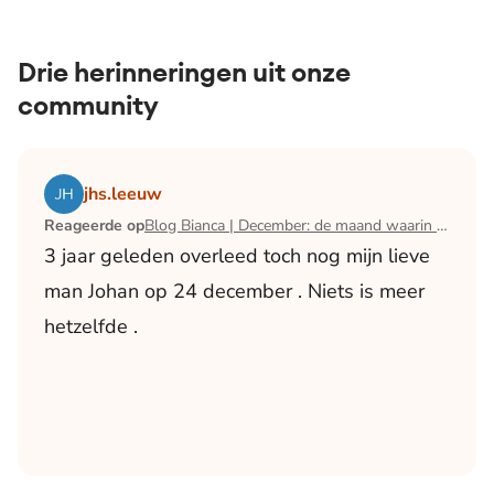
Drie herinneringen uit onze
community
Lees het artikel Blog Bianca | December: de maand waari
jhs.leeuw
Reageerde op
Blog Bianca | December: de maand waarin ik mijn man verloor
3 jaar geleden overleed toch nog mijn lieve
man Johan op 24 december . Niets is meer
hetzelfde .