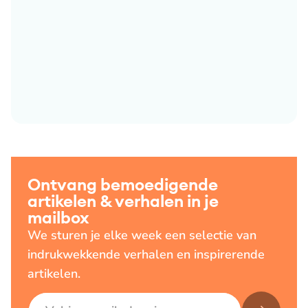
Ontvang bemoedigende
artikelen & verhalen in je
mailbox
We sturen je elke week een selectie van
indrukwekkende verhalen en inspirerende
artikelen.
E-mailadres