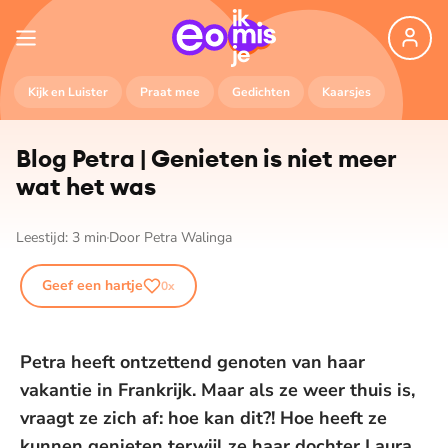
Kijk en Luister
Praat mee
Gedichten
Kaarsjes
Blog Petra | Genieten is niet meer
wat het was
Leestijd:
3
min
Door
Petra Walinga
Geef een hartje
0
x
Petra heeft ontzettend genoten van haar
vakantie in Frankrijk. Maar als ze weer thuis is,
vraagt ze zich af: hoe kan dit?! Hoe heeft ze
kunnen genieten terwijl ze haar dochter Laura