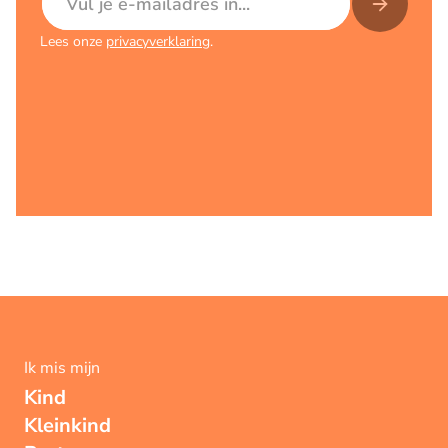
Lees onze
privacyverklaring
.
Ik mis mijn
Kind
Kleinkind