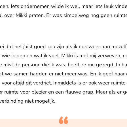
en. Iets ondernemen wilde ik wel, maar iets leuk vinden
ral over Mikki praten. Er was simpelweg nog geen ruimte
zei dat het juist goed zou zijn als ik ook weer aan mezel
wie ik ben en wat ik voel. Mikki is met mij verweven, ne
Ze mist de persoon die ik was, heeft ze me gezegd. In ha
at we samen hadden er niet meer was. En ik geef haar ge
 voor altijd dit verdriet. Inmiddels is er ook weer ruimt
er ruimte voor plezier en een flauwe grap. Maar als er g
 verbinding niet mogelijk.