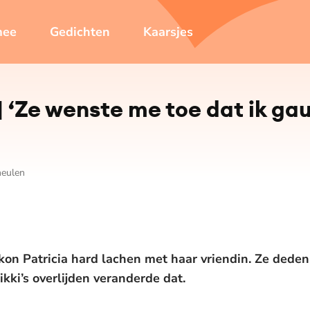
mee
Gedichten
Kaarsjes
 | ‘Ze wenste me toe dat ik ga
meulen
kon Patricia hard lachen met haar vriendin. Ze dede
kki’s overlijden veranderde dat.