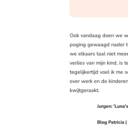
Ook vandaag doen we wee
poging gewaagd nader tot
we elkaars taal niet mee
verlies van mijn kind, is 
tegelijkertijd voel ik me
over werk en de kinderen,
kwijtgeraakt.
Jurgen: 'Luna's (9) laatste
Jurgen: 'Luna'
Blog Patricia | Schuldgevoel
Blog Patricia 