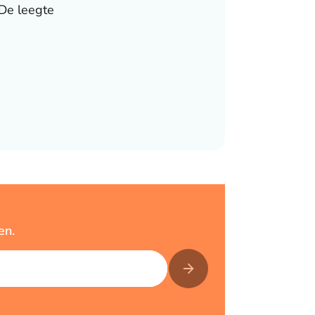
De leegte
en.