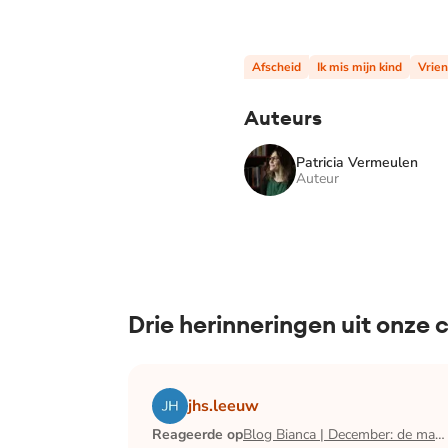
Afscheid
Ik mis mijn kind
Vrie
Auteurs
Patricia Vermeulen
Auteur
Drie herinneringen uit onze
Lees het artikel Blog Bianca | December:
jhs.leeuw
Reageerde op
Blog Bianca | December: de maand waarin ik mijn man verloor