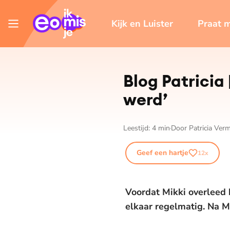
Kijk en Luister
Praat 
Blog Patricia
werd’
Leestijd:
4
min
Door
Patricia Ver
Geef een hartje
12
x
Voordat Mikki overleed 
elkaar regelmatig. Na Mi