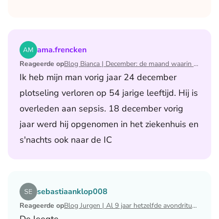
Lees het artikel Blog Bianca | December: de maand waari
ama.frencken
Reageerde op
Blog Bianca | December: de maand waarin ik mijn man verloor
Ik heb mijn man vorig jaar 24 december
plotseling verloren op 54 jarige leeftijd. Hij is
overleden aan sepsis. 18 december vorig
jaar werd hij opgenomen in het ziekenhuis en
s'nachts ook naar de IC
Lees het artikel Blog Jurgen | Al 9 jaar hetzelfde avondri
sebastiaanklop008
Reageerde op
Blog Jurgen | Al 9 jaar hetzelfde avondritueel