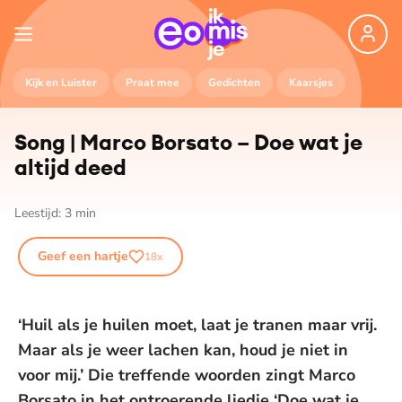
Kijk en Luister
Praat mee
Gedichten
Kaarsjes
Song | Marco Borsato – Doe wat je
altijd deed
Leestijd:
3
min
Geef een hartje
18
x
‘Huil als je huilen moet, laat je tranen maar vrij.
Maar als je weer lachen kan, houd je niet in
voor mij.’ Die treffende woorden zingt Marco
Borsato in het ontroerende liedje ‘Doe wat je