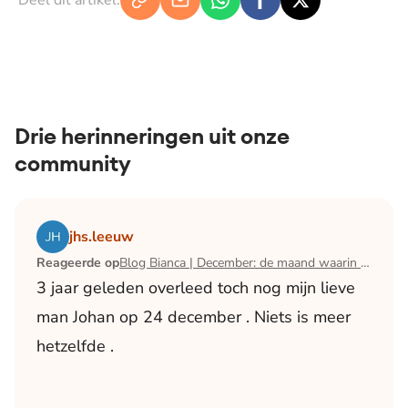
Deel dit artikel:
Drie herinneringen uit onze
community
Lees het artikel Blog Bianca | December: de maand waari
jhs.leeuw
Reageerde op
Blog Bianca | December: de maand waarin ik mijn man verloor
3 jaar geleden overleed toch nog mijn lieve
man Johan op 24 december . Niets is meer
hetzelfde .