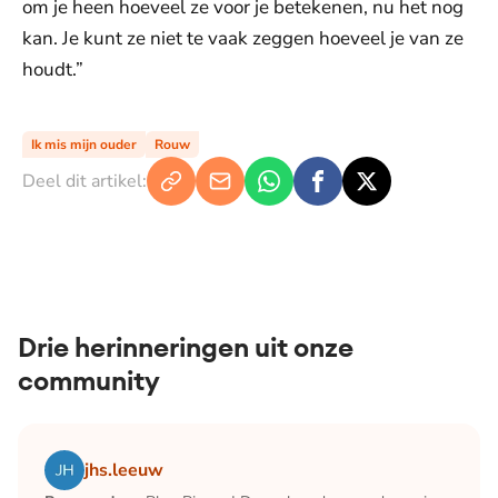
om je heen hoeveel ze voor je betekenen, nu het nog
kan. Je kunt ze niet te vaak zeggen hoeveel je van ze
houdt.”
Ik mis mijn ouder
Rouw
Deel dit artikel:
Drie herinneringen uit onze
community
Lees het artikel Blog Bianca | December: de maand waari
jhs.leeuw