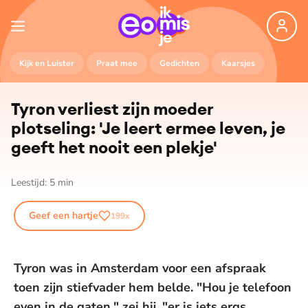
Kijk en Luister
Praat mee
Gedichten
Kaarsjes
Tyron verliest zijn moeder
plotseling: 'Je leert ermee leven, je
geeft het nooit een plekje'
Leestijd:
5
min
Geef een hartje
199
x
Tyron was in Amsterdam voor een afspraak
toen zijn stiefvader hem belde. "Hou je telefoon
even in de gaten," zei hij, "er is iets ergs