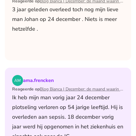
Reageerde op
Blog Bianca | December: de maand waarin ik mijn man verloor
3 jaar geleden overleed toch nog mijn lieve
man Johan op 24 december . Niets is meer
hetzelfde .
Lees het artikel Blog Bianca | December: de maand waari
ama.frencken
Reageerde op
Blog Bianca | December: de maand waarin ik mijn man verloor
Ik heb mijn man vorig jaar 24 december
plotseling verloren op 54 jarige leeftijd. Hij is
overleden aan sepsis. 18 december vorig
jaar werd hij opgenomen in het ziekenhuis en