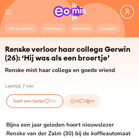
Kijk en Luister
Praat mee
Gedichten
Kaarsjes
Renske verloor haar collega Gerwin
(26): ‘Hij was als een broertje’
Renske mist haar collega en goede vriend
Leestijd:
7
min
Geef een hartje
23
2
0
60
x
emojis
reacties
stemmen
Bijna een jaar geleden hoort nieuwslezer
Renske van der Zalm (30) bij de koffieautomaat