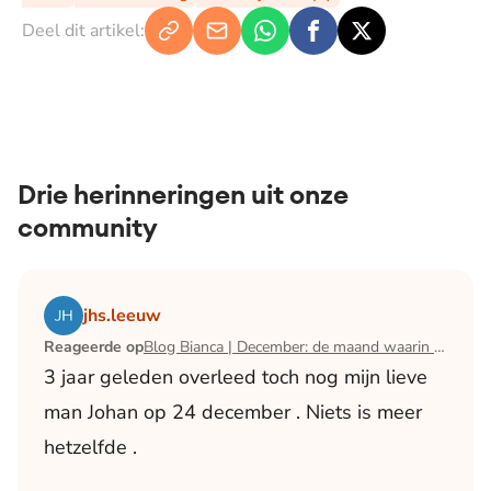
Deel dit artikel:
Drie herinneringen uit onze
community
Lees het artikel Blog Bianca | December: de maand waari
jhs.leeuw
Reageerde op
Blog Bianca | December: de maand waarin ik mijn man verloor
3 jaar geleden overleed toch nog mijn lieve
man Johan op 24 december . Niets is meer
hetzelfde .