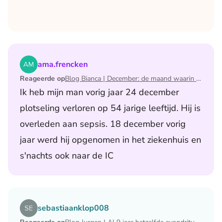
Lees het artikel Blog Bianca | December: de maand waari
ama.frencken
Reageerde op
Blog Bianca | December: de maand waarin ik mijn man verloor
Ik heb mijn man vorig jaar 24 december
plotseling verloren op 54 jarige leeftijd. Hij is
overleden aan sepsis. 18 december vorig
jaar werd hij opgenomen in het ziekenhuis en
s'nachts ook naar de IC
Lees het artikel Blog Jurgen | Al 9 jaar hetzelfde avondri
sebastiaanklop008