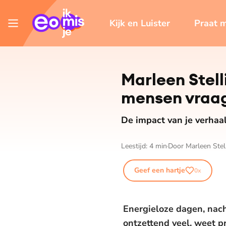
Kijk en Luister
Praat 
Marleen Stell
mensen vraag
De impact van je verhaal
Leestijd:
4
min
Door
Marleen Stel
Geef een hartje
0
x
Energieloze dagen, nach
ontzettend veel, weet p