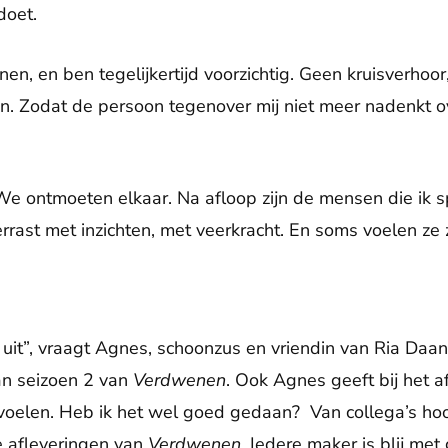
doet.
en, en ben tegelijkertijd voorzichtig. Geen kruisverhoor
jn. Zodat de persoon tegenover mij niet meer nadenkt 
e ontmoeten elkaar. Na afloop zijn de mensen die ik s
rrast met inzichten, met veerkracht. En soms voelen ze zi
it”, vraagt Agnes, schoonzus en vriendin van Ria Daane
van seizoen 2 van
Verdwenen
. Ook Agnes geeft bij het a
elen. Heb ik het wel goed gedaan? Van collega’s hoor 
de afleveringen van
Verdwenen
. Iedere maker is blij met