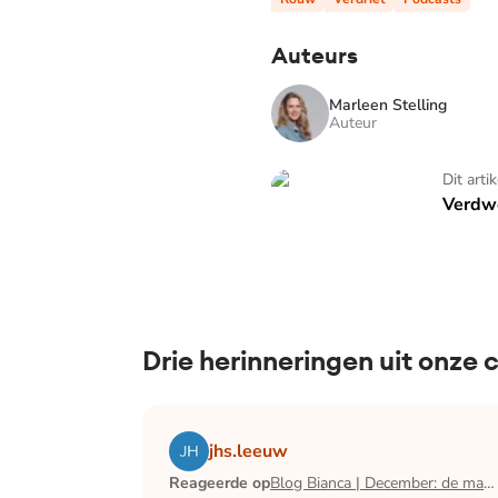
Auteurs
Marleen Stelling
Auteur
Verdwenen
Dit arti
Verdw
Drie herinneringen uit onze
Lees het artikel Blog Bianca | December:
jhs.leeuw
Reageerde op
Blog Bianca | December: de maand waarin ik mijn man verloor