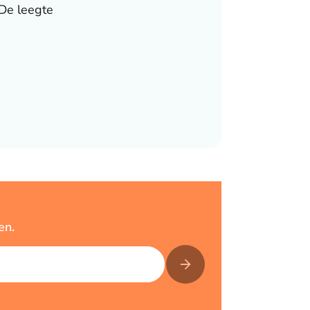
De leegte
en.