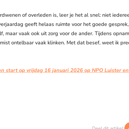
dwenen of overleden is, leer je het al snel: niet iederee
 verjaardag geeft helaas ruimte voor het goede gesprek
zelf, maar vaak ook uit zorg voor de ander. Tijdens opna
ist ontelbaar vaak klinken. Met dat besef, weet ik pr
 start op vrijdag 16 januari 2026 op NPO Luister en i
Deel dit artikel: