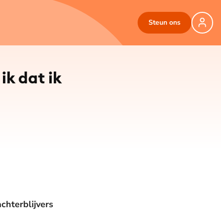
Steun ons
©
Moon Jansen
ik dat ik
chterblijvers