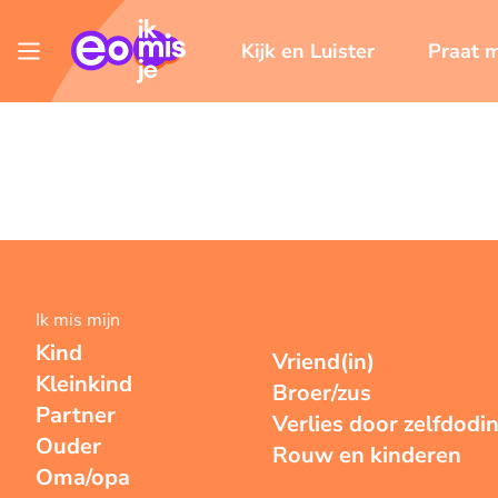
Kijk en Luister
Praat 
Ik mis mijn
Kind
Vriend(in)
Kleinkind
Broer/zus
Partner
Verlies door zelfdodi
Ouder
Rouw en kinderen
Oma/opa