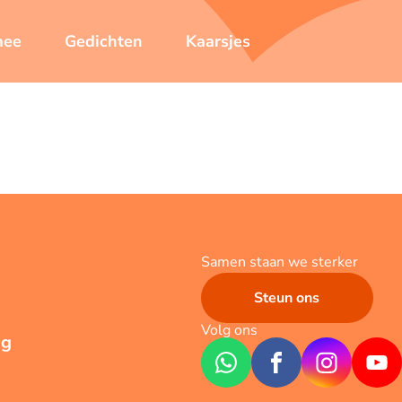
mee
Gedichten
Kaarsjes
Samen staan we sterker
Steun ons
Volg ons
ng