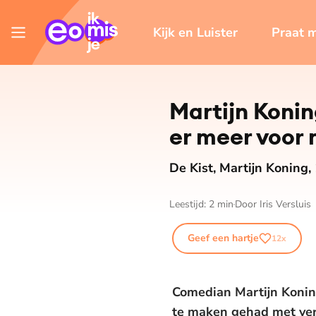
Kijk en Luister
Praat 
Martijn Koning
er meer voor 
De Kist, Martijn Koning,
Leestijd:
2
min
Door
Iris Versluis
Geef een hartje
12
x
Comedian Martijn Koning 
te maken gehad met verl