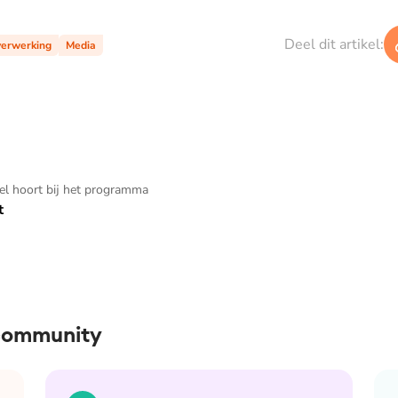
Deel dit artikel:
erwerking
Media
kel hoort bij het programma
t
 community