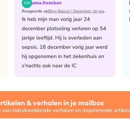
 de maand waarin ik mijn man verloor
Lees het artikel Blog Bianca | December: de maand 
ama.frencken
Reageerde op
Blog Bianca | December: de maand waarin ik mijn man verloor
Ik heb mijn man vorig jaar 24
december plotseling verloren op 54
jarige leeftijd. Hij is overleden aan
sepsis. 18 december vorig jaar werd
hij opgenomen in het ziekenhuis en
s'nachts ook naar de IC
ikelen & verhalen in je mailbox
e van indrukwekkende verhalen en inspirerende artikel