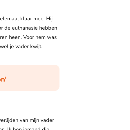
helemaal klaar mee. Hij
oor de euthanasie hebben
haren heen. Voor hem was
wel je vader kwijt.
en'
erlijden van mijn vader
en. Ik ben iemand die