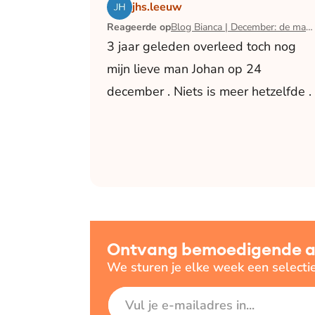
Lees het artikel Blog Bianca | December:
jhs.leeuw
Reageerde op
Blog Bianca | December: de maand waarin ik mijn man verloor
3 jaar geleden overleed toch nog
mijn lieve man Johan op 24
december . Niets is meer hetzelfde .
Ontvang bemoedigende art
We sturen je elke week een selecti
E-mailadres