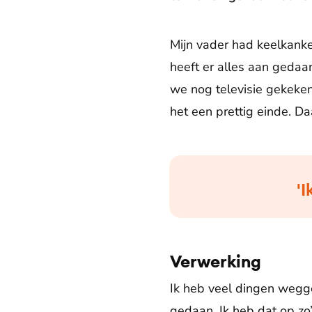
Mijn vader had keelkanke
heeft er alles aan gedaa
we nog televisie gekeken
het een prettig einde. Da
'I
Verwerking
Ik heb veel dingen wegged
gedaan. Ik heb dat op zo