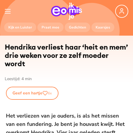
Kijk en Luister
Praat mee
Gedichten
Kaarsjes
Hendrika verliest haar ‘heit en mem’
drie weken voor ze zelf moeder
wordt
Leestijd:
4
min
Geef een hartje
6
x
Het verliezen van je ouders, is als het missen
van een fundering. Je bent je houvast kwijt. Het
overkomt Hendrika. Vier jaar geleden sterft