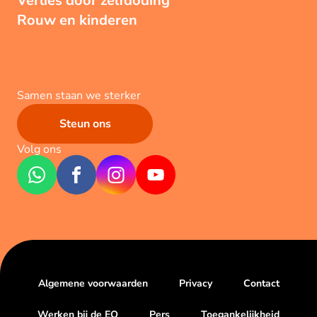
Verlies door zelfdoding
Rouw en kinderen
Samen staan we sterker
Steun ons
Volg ons
Algemene voorwaarden
Privacy
Contact
Werken bij de EO
Pers
Toegankelijkheid