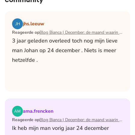
Lees het artikel Blog Bianca | December: de maand waari
jhs.leeuw
Reageerde op
Blog Bianca | December: de maand waarin ik mijn man verloor
3 jaar geleden overleed toch nog mijn lieve
man Johan op 24 december . Niets is meer
hetzelfde .
Lees het artikel Blog Bianca | December: de maand waari
ama.frencken
Reageerde op
Blog Bianca | December: de maand waarin ik mijn man verloor
Ik heb mijn man vorig jaar 24 december