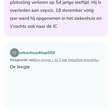
plotseling verloren op 54 jarige leeftijd. Hij is
overleden aan sepsis. 18 december vorig
jaar werd hij opgenomen in het ziekenhuis en
s'nachts ook naar de IC
Lees het artikel Blog Jurgen | Al 9 jaar hetzelfde avondri
sebastiaanklop008
Reageerde op
Blog Jurgen | Al 9 jaar hetzelfde avondritueel
De leegte