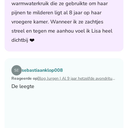
warmwaterkruik die ze gebruikte om haar
pijnen te milderen ligt al 8 jaar op haar
vroegere kamer. Wanneer ik ze zachtjes
streel en tegen me aanhou voel ik Lisa heel
dichtbij ❤️
Lees het artikel Blog Jurgen | Al 9 jaar hetzelfde avondri
sebastiaanklop008
Reageerde op
Blog Jurgen | Al 9 jaar hetzelfde avondritueel
De leegte