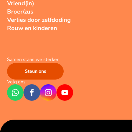
Vriend(in)
Broer/zus
Verlies door zelfdoding
Rouw en kinderen
Samen staan we sterker
Steun ons
Volg ons