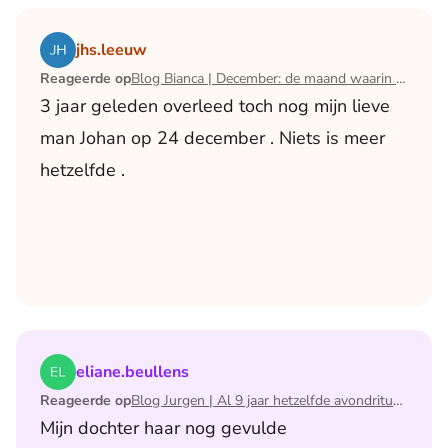
Lees het artikel Blog Bianca | December: de maand waari
jhs.leeuw
Reageerde op
Blog Bianca | December: de maand waarin ik mijn man verloor
3 jaar geleden overleed toch nog mijn lieve
man Johan op 24 december . Niets is meer
hetzelfde .
Lees het artikel Blog Jurgen | Al 9 jaar hetzelfde avondri
eliane.beullens
Reageerde op
Blog Jurgen | Al 9 jaar hetzelfde avondritueel
Mijn dochter haar nog gevulde