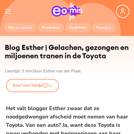
Kijk en Luister
Praat mee
Gedichten
Kaarsjes
Blog Esther | Gelachen, gezongen en
miljoenen tranen in de Toyota
Leestijd:
3
min
Door
Esther van der Plaat
Geef een hartje
0
x
Het valt blogger Esther zwaar dat ze
noodgedwongen afscheid moet nemen van haar
Toyota. Van een auto? Ja, want deze Toyota is
nauw verbonden met herinneringen aan haar