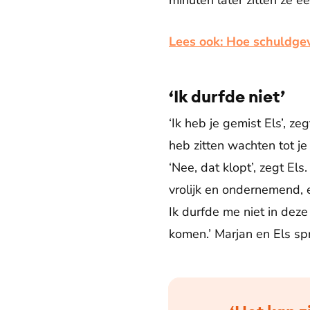
minuten later zitten ze 
Lees ook: Hoe schuldgev
‘Ik durfde niet’
‘Ik heb je gemist Els’, ze
heb zitten wachten tot j
‘Nee, dat klopt’, zegt Els
vrolijk en ondernemend, 
Ik durfde me niet in deze
komen.’ Marjan en Els s