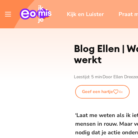
Kijk en Luister
Praat 
Blog Ellen | W
werkt
Leestijd:
5
min
Door
Ellen Dreeze
Geef een hartje
4
x
‘Laat me weten als ik i
mensen in rouw. Maar ve
nodig dat je actie onder