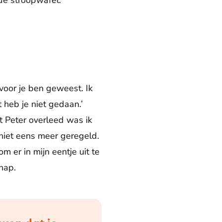
de stroopwafel.
n voor je ben geweest. Ik
 heb je niet gedaan.’
at Peter overleed was ik
 niet eens meer geregeld.
m er in mijn eentje uit te
hap.