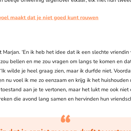
een beetje onwennig tegenover elkaar, elk met hun twee
oel maakt dat je niet goed kunt rouwen
gt Marjan. ‘En ik heb het idee dat ik een slechte vriendi
e zou bellen en me zou vragen om langs te komen en dat
. ‘Ik wilde je heel graag zien, maar ik durfde niet. Voord
en nu voel ik me zo eenzaam en krijg ik het huishouden
 toestand aan je te vertonen, maar het lukt me ook niet o
preken die avond lang samen en hervinden hun vriendsc