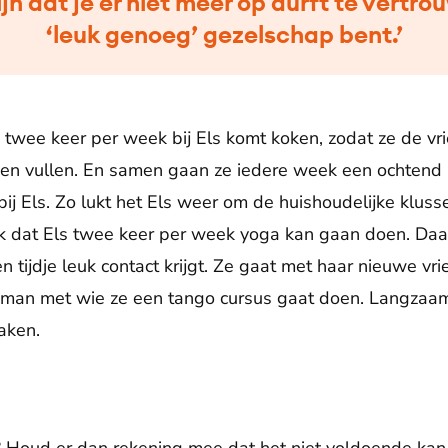
ijn dat je er niet meer op durft te vertro
‘leuk genoeg’ gezelschap bent.’
 twee keer per week bij Els komt koken, zodat ze de vri
en vullen. En samen gaan ze iedere week een ochtend 
ij Els. Zo lukt het Els weer om de huishoudelijke klus
ok dat Els twee keer per week yoga kan gaan doen. Daa
tijdje leuk contact krijgt. Ze gaat met haar nieuwe vri
e man met wie ze een tango cursus gaat doen. Langzaa
aken.