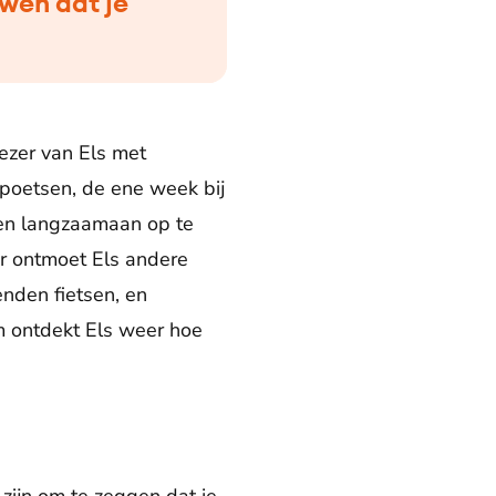
uwen dat je
ezer van Els met
poetsen, de ene week bij
sen langzaamaan op te
r ontmoet Els andere
enden fietsen, en
m ontdekt Els weer hoe