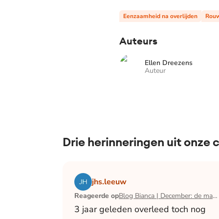
Eenzaamheid na overlijden
Rou
Auteurs
Ellen Dreezens
Auteur
Drie herinneringen uit onze
Lees het artikel Blog Bianca | December:
jhs.leeuw
Reageerde op
Blog Bianca | December: de maand waarin ik mijn man verloor
3 jaar geleden overleed toch nog