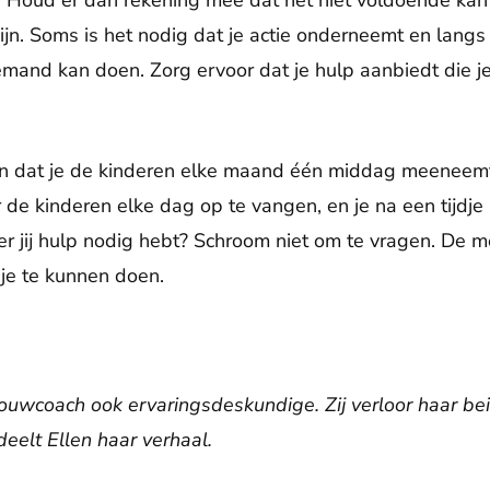
 Houd er dan rekening mee dat het niet voldoende kan 
zijn. Soms is het nodig dat je actie onderneemt en lang
emand kan doen. Zorg ervoor dat je hulp aanbiedt die j
en dat je de kinderen elke maand één middag meeneemt,
r de kinderen elke dag op te vangen, en je na een tijdj
er jij hulp nodig hebt? Schroom niet om te vragen. De
r je te kunnen doen.
rouwcoach ook ervaringsdeskundige. Zij verloor haar be
eelt Ellen haar verhaal.