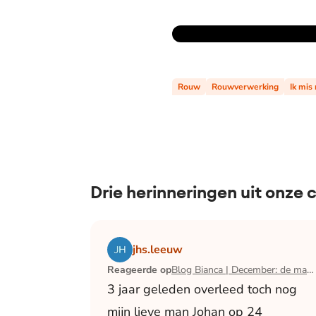
Rouw
Rouwverwerking
Ik mis
Drie herinneringen uit onze
Lees het artikel Blog Bianca | December:
jhs.leeuw
Reageerde op
Blog Bianca | December: de maand waarin ik mijn man verloor
3 jaar geleden overleed toch nog
mijn lieve man Johan op 24