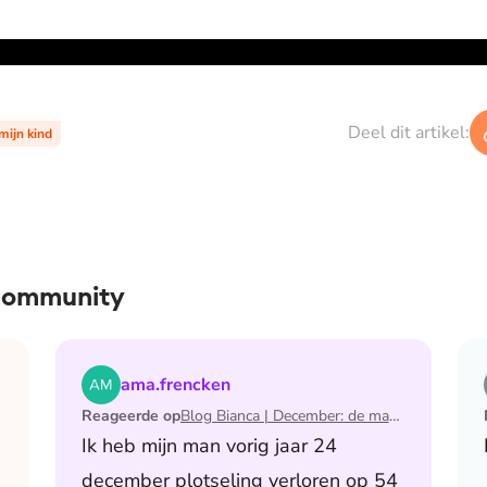
Deel dit artikel:
 mijn kind
 community
 de maand waarin ik mijn man verloor
Lees het artikel Blog Bianca | December: de maand 
ama.frencken
Reageerde op
Blog Bianca | December: de maand waarin ik mijn man verloor
Ik heb mijn man vorig jaar 24
december plotseling verloren op 54