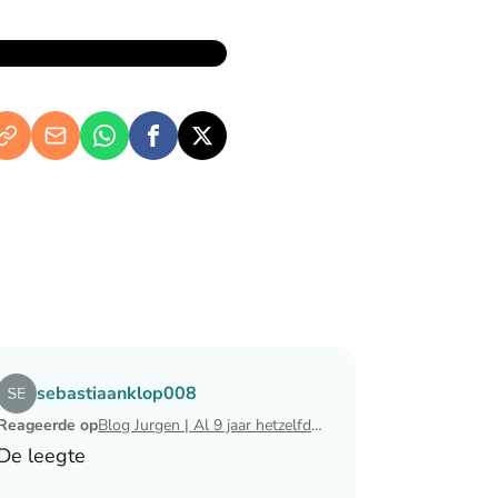
waarin ik mijn man verloor
Lees het artikel Blog Jurgen | Al 9 jaar hetzelfde avondritueel
sebastiaanklop008
Reageerde op
Blog Jurgen | Al 9 jaar hetzelfde avondritueel
De leegte