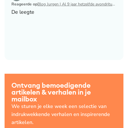
Reageerde op
Blog Jurgen | Al 9 jaar hetzelfde avondritueel
De leegte
Ontvang bemoedigende
artikelen & verhalen in je
mailbox
We sturen je elke week een selectie van
indrukwekkende verhalen en inspirerende
artikelen.