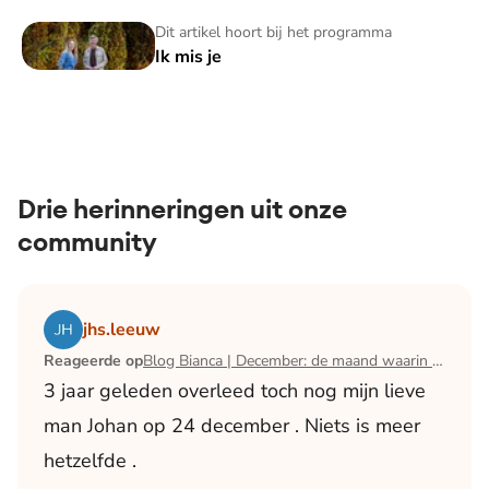
Ik mis je
Dit artikel hoort bij het programma
Ik mis je
Drie herinneringen uit onze
community
Lees het artikel Blog Bianca | December: de maand waari
jhs.leeuw
Reageerde op
Blog Bianca | December: de maand waarin ik mijn man verloor
3 jaar geleden overleed toch nog mijn lieve
man Johan op 24 december . Niets is meer
hetzelfde .