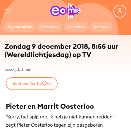
Kijk en Luister
Praat mee
Gedichten
Kaarsjes
Zondag 9 december 2018, 8:55 uur
(We­reld­licht­jes­dag) op TV
Leestijd:
1
min
Geef een hartje
0
x
Pieter en Marrit Oosterloo
‘Sorry, het spijt me. Ik heb je niet kunnen redden’,
zegt Pieter Oosterloo tegen zijn pasgeboren