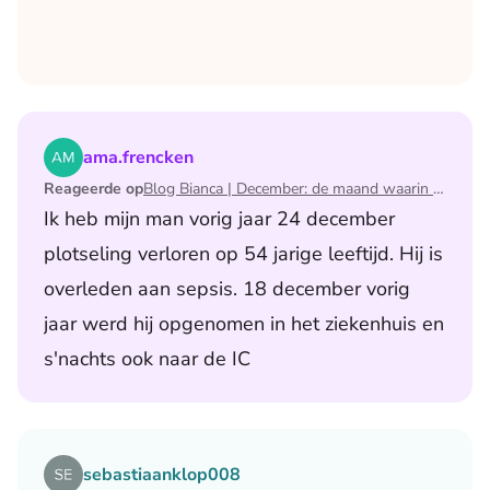
Lees het artikel Blog Bianca | December: de maand waari
ama.frencken
Reageerde op
Blog Bianca | December: de maand waarin ik mijn man verloor
Ik heb mijn man vorig jaar 24 december
plotseling verloren op 54 jarige leeftijd. Hij is
overleden aan sepsis. 18 december vorig
jaar werd hij opgenomen in het ziekenhuis en
s'nachts ook naar de IC
Lees het artikel Blog Jurgen | Al 9 jaar hetzelfde avondri
sebastiaanklop008