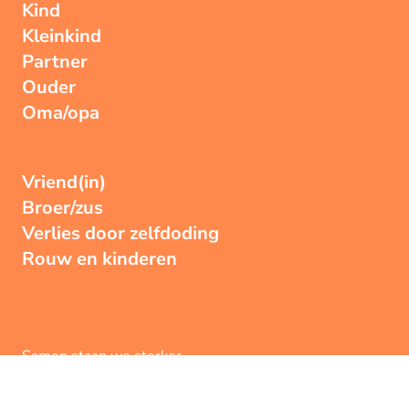
Kind
Kleinkind
Partner
Ouder
Oma/opa
Vriend(in)
Broer/zus
Verlies door zelfdoding
Rouw en kinderen
Samen staan we sterker
Geef een hartje
192
x
Steun ons