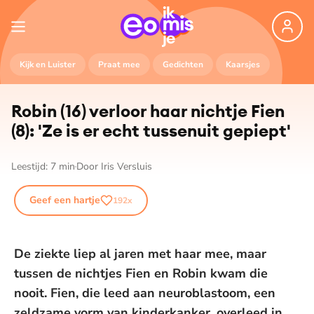
Kijk en Luister
Praat mee
Gedichten
Kaarsjes
Robin (16) verloor haar nichtje Fien
(8): 'Ze is er echt tussenuit gepiept'
Leestijd:
7
min
Door
Iris Versluis
Geef een hartje
192
x
De ziekte liep al jaren met haar mee, maar
tussen de nichtjes Fien en Robin kwam die
nooit. Fien, die leed aan neuroblastoom, een
zeldzame vorm van kinderkanker, overleed in