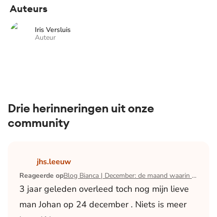
Auteurs
Iris Versluis
Auteur
Drie herinneringen uit onze
community
Lees het artikel Blog Bianca | December: de maand waari
jhs.leeuw
Reageerde op
Blog Bianca | December: de maand waarin ik mijn man verloor
3 jaar geleden overleed toch nog mijn lieve
man Johan op 24 december . Niets is meer