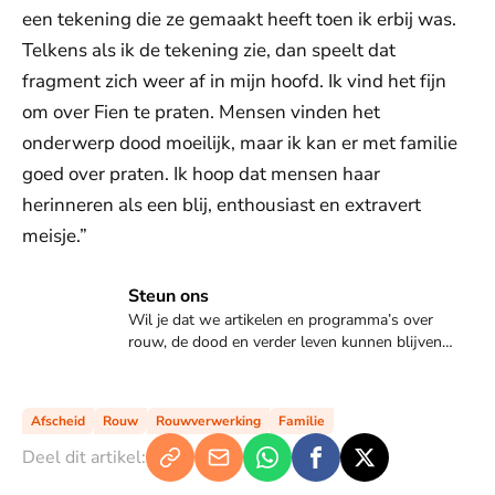
een tekening die ze gemaakt heeft toen ik erbij was.
Telkens als ik de tekening zie, dan speelt dat
fragment zich weer af in mijn hoofd. Ik vind het fijn
om over Fien te praten. Mensen vinden het
onderwerp dood moeilijk, maar ik kan er met familie
goed over praten. Ik hoop dat mensen haar
herinneren als een blij, enthousiast en extravert
meisje.”
Steun ons
Steun ons
Wil je dat we artikelen en programma’s over
rouw, de dood en verder leven kunnen blijven
maken? Samen leren we leven met verlies; ga
naar meer.eo.nl/rouw en steun ons met een
donatie.
Afscheid
Rouw
Rouwverwerking
Familie
Deel dit artikel: