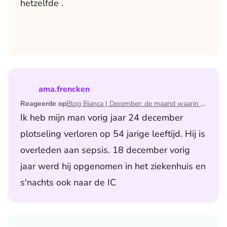
hetzelfde .
Lees het artikel Blog Bianca | December: de maand waari
ama.frencken
Reageerde op
Blog Bianca | December: de maand waarin ik mijn man verloor
Ik heb mijn man vorig jaar 24 december
plotseling verloren op 54 jarige leeftijd. Hij is
overleden aan sepsis. 18 december vorig
jaar werd hij opgenomen in het ziekenhuis en
s'nachts ook naar de IC