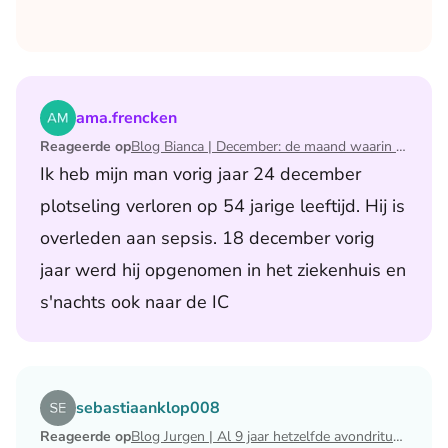
Lees het artikel Blog Bianca | December: de maand waari
ama.frencken
Reageerde op
Blog Bianca | December: de maand waarin ik mijn man verloor
Ik heb mijn man vorig jaar 24 december
plotseling verloren op 54 jarige leeftijd. Hij is
overleden aan sepsis. 18 december vorig
jaar werd hij opgenomen in het ziekenhuis en
s'nachts ook naar de IC
Lees het artikel Blog Jurgen | Al 9 jaar hetzelfde avondri
sebastiaanklop008
Reageerde op
Blog Jurgen | Al 9 jaar hetzelfde avondritueel