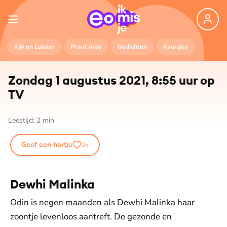
Kijk en Luister
Praat mee
Gedichten
Kaarsjes
Zondag 1 augustus 2021, 8:55 uur op
TV
Leestijd:
2
min
Geef een hartje
2
x
Dewhi Malinka
Odin is negen maanden als Dewhi Malinka haar
zoontje levenloos aantreft. De gezonde en