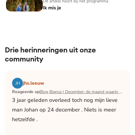
Ik mis je
Dit artikel hoort bij het programma
Ik mis je
Drie herinneringen uit onze
community
Lees het artikel Blog Bianca | December: de maand waari
jhs.leeuw
Reageerde op
Blog Bianca | December: de maand waarin ik mijn man verloor
3 jaar geleden overleed toch nog mijn lieve
man Johan op 24 december . Niets is meer
hetzelfde .