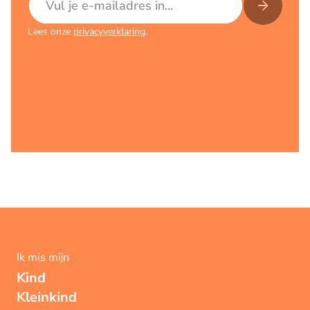
Lees onze
privacyverklaring
.
Ik mis mijn
Kind
Kleinkind