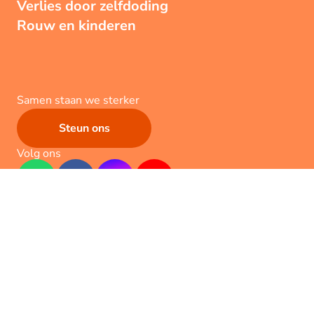
Verlies door zelfdoding
Rouw en kinderen
Samen staan we sterker
Steun ons
Volg ons
Geef een hartje
323
x
Algemene voorwaarden
Privacy
Contact