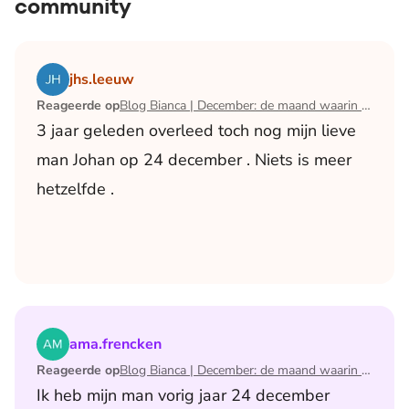
community
Lees het artikel Blog Bianca | December: de maand waari
jhs.leeuw
Reageerde op
Blog Bianca | December: de maand waarin ik mijn man verloor
3 jaar geleden overleed toch nog mijn lieve
man Johan op 24 december . Niets is meer
hetzelfde .
Lees het artikel Blog Bianca | December: de maand waari
ama.frencken
Reageerde op
Blog Bianca | December: de maand waarin ik mijn man verloor
Ik heb mijn man vorig jaar 24 december