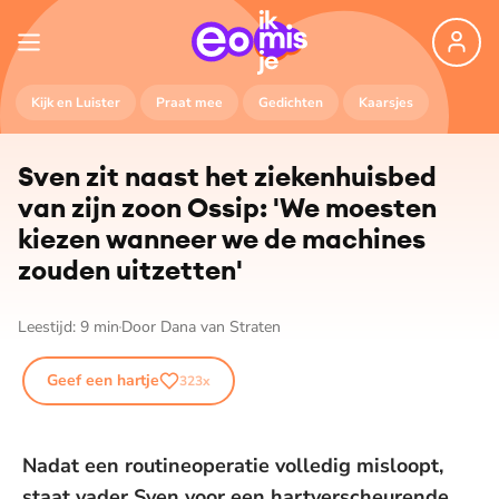
Kijk en Luister
Praat mee
Gedichten
Kaarsjes
Sven zit naast het zie­ken­huis­bed
van zijn zoon Ossip: 'We moesten
kiezen wanneer we de machines
zouden uitzetten'
Leestijd:
9
min
Door
Dana van Straten
Geef een hartje
323
x
Nadat een routineoperatie volledig misloopt,
staat vader Sven voor een hartverscheurende