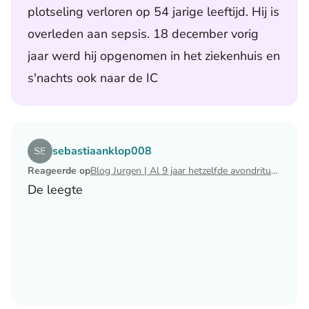
plotseling verloren op 54 jarige leeftijd. Hij is
overleden aan sepsis. 18 december vorig
jaar werd hij opgenomen in het ziekenhuis en
s'nachts ook naar de IC
Lees het artikel Blog Jurgen | Al 9 jaar hetzelfde avondri
sebastiaanklop008
Reageerde op
Blog Jurgen | Al 9 jaar hetzelfde avondritueel
De leegte