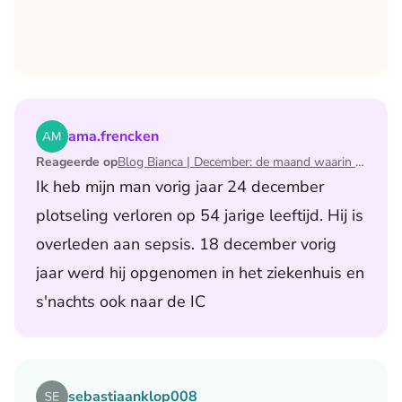
Lees het artikel Blog Bianca | December: de maand waari
ama.frencken
Reageerde op
Blog Bianca | December: de maand waarin ik mijn man verloor
Ik heb mijn man vorig jaar 24 december
plotseling verloren op 54 jarige leeftijd. Hij is
overleden aan sepsis. 18 december vorig
jaar werd hij opgenomen in het ziekenhuis en
s'nachts ook naar de IC
Lees het artikel Blog Jurgen | Al 9 jaar hetzelfde avondri
sebastiaanklop008