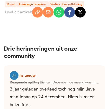
Rouw
Ik mis mijn broer/zus
Verlies door zelfdoding
Deel dit artikel:
Drie herinneringen uit onze
community
Lees het artikel Blog Bianca | December: de maand waari
jhs.leeuw
Reageerde op
Blog Bianca | December: de maand waarin ik mijn man verloor
3 jaar geleden overleed toch nog mijn lieve
man Johan op 24 december . Niets is meer
hetzelfde .