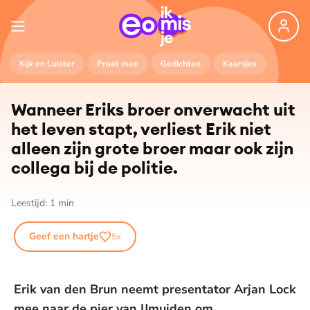
Kijk en Luister
Praat mee
Gedichten
Kaarsjes
Wanneer Eriks broer onverwacht uit
het leven stapt, verliest Erik niet
alleen zijn grote broer maar ook zijn
collega bij de politie.
Leestijd:
1
min
Geef een hartje
5
x
Erik van den Brun neemt presentator Arjan Lock
mee naar de pier van IJmuiden om