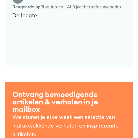
Reageerde op
Blog Jurgen | Al 9 jaar hetzelfde avondritueel
De leegte
Ontvang bemoedigende
artikelen & verhalen in je
mailbox
We sturen je elke week een selectie van
indrukwekkende verhalen en inspirerende
artikelen.