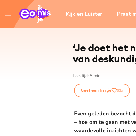
Kijk en Luister
Praat 
‘Je doet het 
van deskundi
Leestijd:
5
min
Geef een hartje
52
x
Even geleden bezocht de
– hoe om te gaan met ve
waardevolle inzichten v