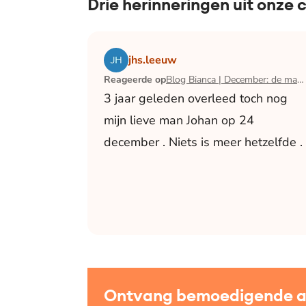
Drie herinneringen uit onze
Lees het artikel Blog Bianca | December:
jhs.leeuw
Reageerde op
Blog Bianca | December: de maand waarin ik mijn man verloor
3 jaar geleden overleed toch nog
mijn lieve man Johan op 24
december . Niets is meer hetzelfde .
Ontvang bemoedigende art