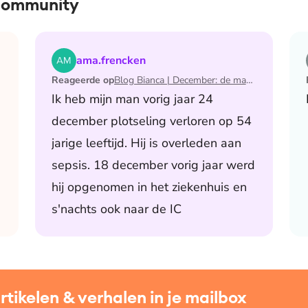
 community
 de maand waarin ik mijn man verloor
Lees het artikel Blog Bianca | December: de maand 
ama.frencken
Reageerde op
Blog Bianca | December: de maand waarin ik mijn man verloor
Ik heb mijn man vorig jaar 24
december plotseling verloren op 54
jarige leeftijd. Hij is overleden aan
sepsis. 18 december vorig jaar werd
hij opgenomen in het ziekenhuis en
s'nachts ook naar de IC
ikelen & verhalen in je mailbox