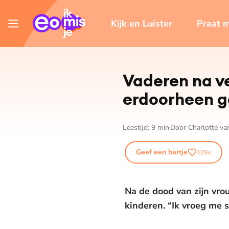
Kijk en Luister
Praat 
Vaderen na ve
erdoorheen g
Leestijd:
9
min
Door
Charlotte v
Geef een hartje
129
x
Na de dood van zijn vrou
kinderen. “Ik vroeg me s