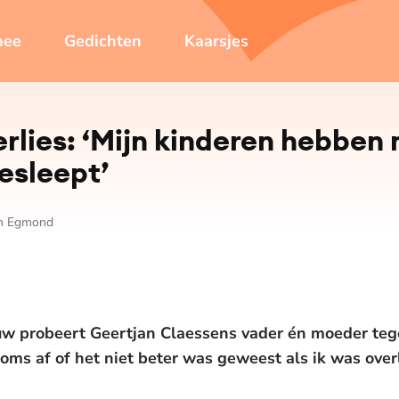
mee
Gedichten
Kaarsjes
rlies: ‘Mijn kinderen hebben
esleept’
an Egmond
w probeert Geertjan Claessens vader én moeder tegelij
oms af of het niet beter was geweest als ik was overl