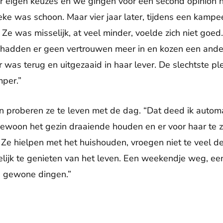
ar eigen keuzes en we gingen voor een second opinion
e was schoon. Maar vier jaar later, tijdens een kampeer
Ze was misselijk, at veel minder, voelde zich niet goed
 hadden er geen vertrouwen meer in en kozen een ander
 was terug en uitgezaaid in haar lever. De slechtste pl
per.”
 proberen ze te leven met de dag. “Dat deed ik automat
gewoon het gezin draaiende houden en er voor haar te z
Ze hielpen met het huishouden, vroegen niet te veel 
ijk te genieten van het leven. Een weekendje weg, een 
e gewone dingen.”