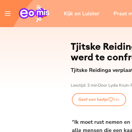
Kijk en Luister
Praat 
Tjitske Reidin
werd te con­fr
Tjitske Reidinga verpla
Leestijd:
3
min
Door
Lydia Kruin-F
Geef een hartje
94
x
“Ik moet rust nemen en 
alle mensen die een kaar