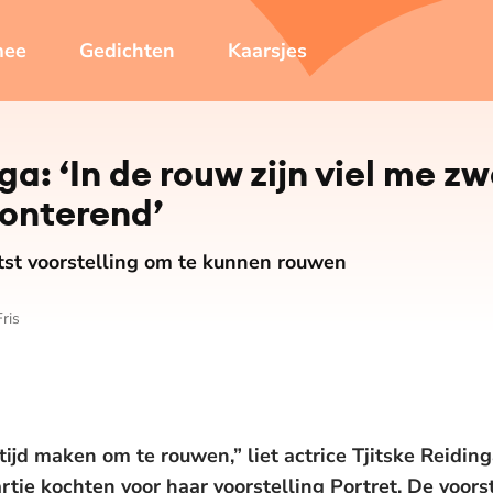
mee
Gedichten
Kaarsjes
ga: ‘In de rouw zijn viel me z
on­te­rend’
atst voorstelling om te kunnen rouwen
ris
tijd maken om te rouwen,” liet actrice Tjitske Reidi
tje kochten voor haar voorstelling Portret. De voors