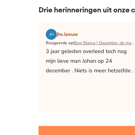
Drie herinneringen uit onze
Lees het artikel Blog Bianca | December:
jhs.leeuw
Reageerde op
Blog Bianca | December: de maand waarin ik mijn man verloor
3 jaar geleden overleed toch nog
mijn lieve man Johan op 24
december . Niets is meer hetzelfde .