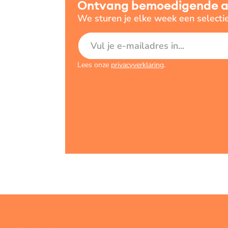
Ontvang bemoedigende art
We sturen je elke week een selecti
E-mailadres
Lees onze
privacyverklaring
.