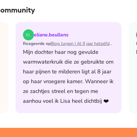
 community
 de maand waarin ik mijn man verloor
Lees het artikel Blog Jurgen | Al 9 jaar hetzelfde av
eliane.beullens
Reageerde op
Blog Jurgen | Al 9 jaar hetzelfde avondritueel
Mijn dochter haar nog gevulde
warmwaterkruik die ze gebruikte om
haar pijnen te milderen ligt al 8 jaar
op haar vroegere kamer. Wanneer ik
ze zachtjes streel en tegen me
aanhou voel ik Lisa heel dichtbij ❤️