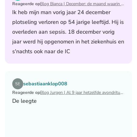
Reageerde op
Blog Bianca | December: de maand waarin ik mijn man verloor
Ik heb mijn man vorig jaar 24 december
plotseling verloren op 54 jarige leeftijd. Hij is
overleden aan sepsis. 18 december vorig
jaar werd hij opgenomen in het ziekenhuis en
s'nachts ook naar de IC
Lees het artikel Blog Jurgen | Al 9 jaar hetzelfde avondri
sebastiaanklop008
Reageerde op
Blog Jurgen | Al 9 jaar hetzelfde avondritueel
De leegte