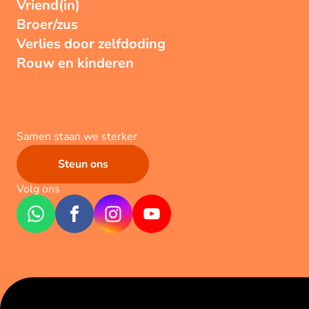
Vriend(in)
Broer/zus
Verlies door zelfdoding
Rouw en kinderen
Samen staan we sterker
Steun ons
Volg ons