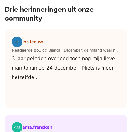
Drie herinneringen uit onze
community
Lees het artikel Blog Bianca | December: de maand waari
jhs.leeuw
Reageerde op
Blog Bianca | December: de maand waarin ik mijn man verloor
3 jaar geleden overleed toch nog mijn lieve
man Johan op 24 december . Niets is meer
hetzelfde .
Lees het artikel Blog Bianca | December: de maand waari
ama.frencken