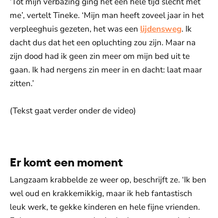
‘Tot mijn verbazing ging het een hele tijd slecht met
me’, vertelt Tineke. ‘Mijn man heeft zoveel jaar in het
verpleeghuis gezeten, het was een
lijdensweg
. Ik
dacht dus dat het een opluchting zou zijn. Maar na
zijn dood had ik geen zin meer om mijn bed uit te
gaan. Ik had nergens zin meer in en dacht: laat maar
zitten.’
(Tekst gaat verder onder de video)
De weergave van deze video vereist jouw
toestemming voor social media cookies.
Toestemmingen aanpassen
Er komt een moment
Langzaam krabbelde ze weer op, beschrijft ze. ‘Ik ben
wel oud en krakkemikkig, maar ik heb fantastisch
leuk werk, te gekke kinderen en hele fijne vrienden.