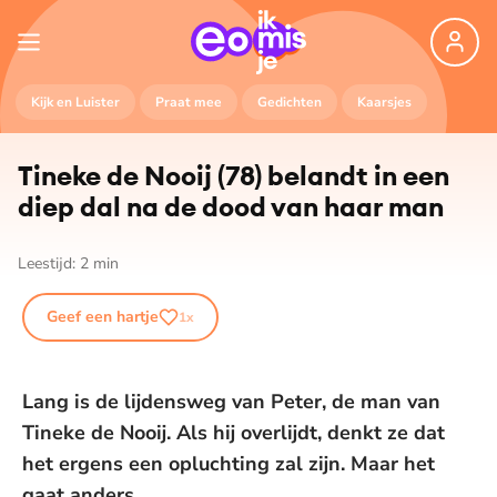
Kijk en Luister
Praat mee
Gedichten
Kaarsjes
Tineke de Nooij (78) belandt in een
diep dal na de dood van haar man
Leestijd:
2
min
Geef een hartje
1
x
Lang is de lijdensweg van Peter, de man van
Tineke de Nooij. Als hij overlijdt, denkt ze dat
het ergens een opluchting zal zijn. Maar het
gaat anders.