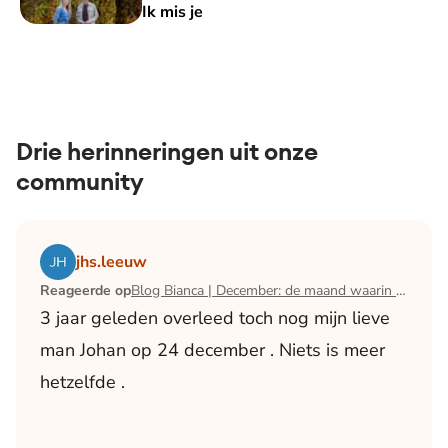
Ik mis je
Drie herinneringen uit onze
community
Lees het artikel Blog Bianca | December: de maand waari
jhs.leeuw
Reageerde op
Blog Bianca | December: de maand waarin ik mijn man verloor
3 jaar geleden overleed toch nog mijn lieve
man Johan op 24 december . Niets is meer
hetzelfde .