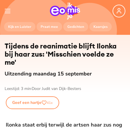
Kijk en Luister
Praat mee
Gedichten
Kaarsjes
Tijdens de reanimatie blijft Ilonka
bij haar zus: 'Misschien voelde ze
me'
Uitzending maandag 15 september
Leestijd:
3
min
Door
Judit van Dijk-Besters
Geef een hartje
41
x
Ilonka staat erbij terwijl de artsen haar zus nog