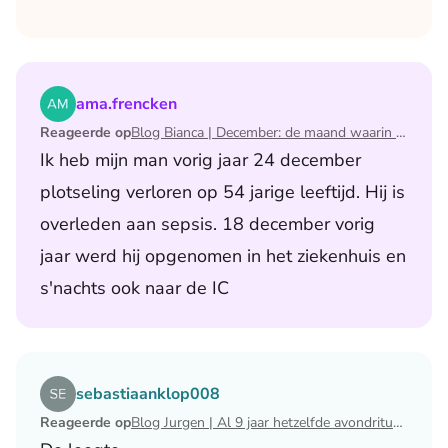
Lees het artikel Blog Bianca | December: de maand waari
ama.frencken
Reageerde op
Blog Bianca | December: de maand waarin ik mijn man verloor
Ik heb mijn man vorig jaar 24 december
plotseling verloren op 54 jarige leeftijd. Hij is
overleden aan sepsis. 18 december vorig
jaar werd hij opgenomen in het ziekenhuis en
s'nachts ook naar de IC
Lees het artikel Blog Jurgen | Al 9 jaar hetzelfde avondri
sebastiaanklop008
Reageerde op
Blog Jurgen | Al 9 jaar hetzelfde avondritueel