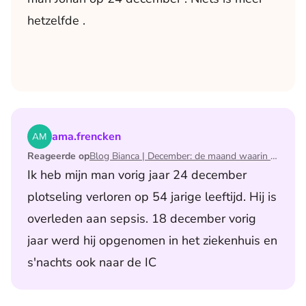
hetzelfde .
Lees het artikel Blog Bianca | December: de maand waari
ama.frencken
Reageerde op
Blog Bianca | December: de maand waarin ik mijn man verloor
Ik heb mijn man vorig jaar 24 december
plotseling verloren op 54 jarige leeftijd. Hij is
overleden aan sepsis. 18 december vorig
jaar werd hij opgenomen in het ziekenhuis en
s'nachts ook naar de IC