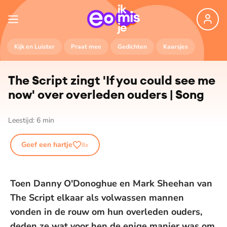
Kijk en Luister
Praat mee
Gedichten
Kaarsjes
The Script zingt 'If you could see me
now' over overleden ouders | Song
Leestijd:
6
min
Geef een hartje
8
x
Toen Danny O'Donoghue en Mark Sheehan van
The Script elkaar als volwassen mannen
vonden in de rouw om hun overleden ouders,
deden ze wat voor hen de enige manier was om