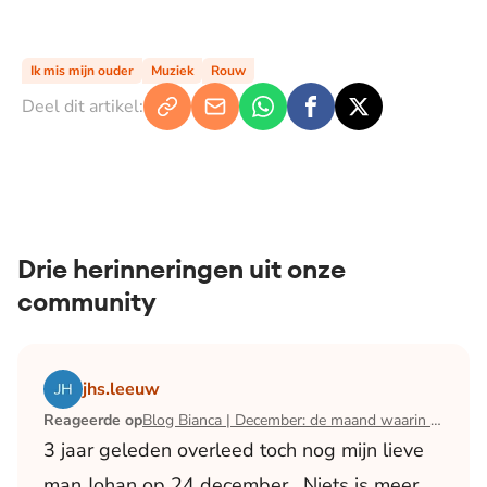
Ik mis mijn ouder
Muziek
Rouw
Deel dit artikel:
Drie herinneringen uit onze
community
Lees het artikel Blog Bianca | December: de maand waari
jhs.leeuw
Reageerde op
Blog Bianca | December: de maand waarin ik mijn man verloor
3 jaar geleden overleed toch nog mijn lieve
man Johan op 24 december . Niets is meer