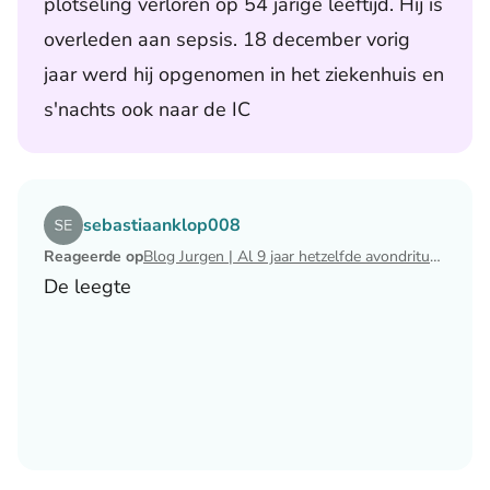
plotseling verloren op 54 jarige leeftijd. Hij is
overleden aan sepsis. 18 december vorig
jaar werd hij opgenomen in het ziekenhuis en
s'nachts ook naar de IC
Lees het artikel Blog Jurgen | Al 9 jaar hetzelfde avondri
sebastiaanklop008
Reageerde op
Blog Jurgen | Al 9 jaar hetzelfde avondritueel
De leegte