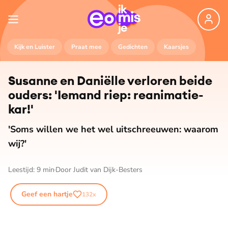
Kijk en Luister
Praat mee
Gedichten
Kaarsjes
Susanne en Daniëlle verloren beide
ouders: 'Iemand riep: re­a­ni­ma­tie­
kar!'
'Soms willen we het wel uitschreeuwen: waarom
wij?'
Leestijd:
9
min
Door
Judit van Dijk-Besters
Geef een hartje
132
x