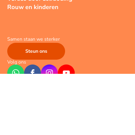
Rouw en kinderen
Samen staan we sterker
Steun ons
Volg ons
Geef een hartje
132
x
Algemene voorwaarden
Privacy
Contact
Werken bij de EO
Pers
Toegankelijkheid