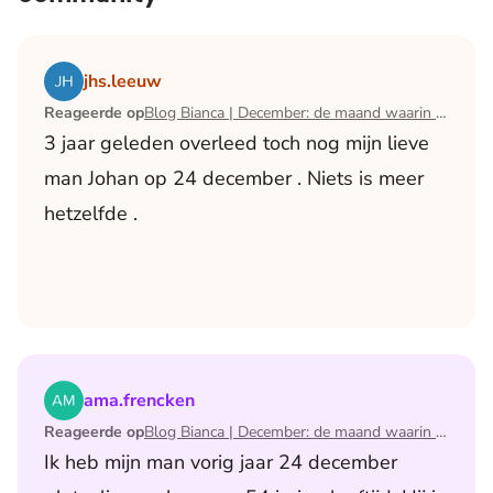
Lees het artikel Blog Bianca | December: de maand waari
jhs.leeuw
Reageerde op
Blog Bianca | December: de maand waarin ik mijn man verloor
3 jaar geleden overleed toch nog mijn lieve
man Johan op 24 december . Niets is meer
hetzelfde .
Lees het artikel Blog Bianca | December: de maand waari
ama.frencken
Reageerde op
Blog Bianca | December: de maand waarin ik mijn man verloor
Ik heb mijn man vorig jaar 24 december