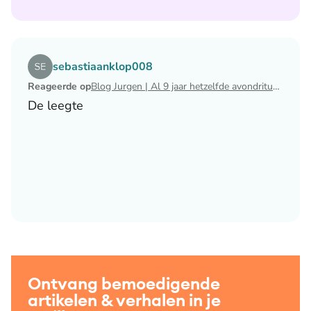
Lees het artikel Blog Jurgen | Al 9 jaar hetzelfde avondri
sebastiaanklop008
Reageerde op
Blog Jurgen | Al 9 jaar hetzelfde avondritueel
De leegte
Ontvang bemoedigende
artikelen & verhalen in je