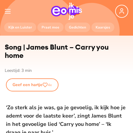
Kijk en Luister
Praat mee
Gedichten
Kaarsjes
Song | James Blunt – Carry you
home
Leestijd:
3
min
Geef een hartje
4
x
‘Zo sterk als je was, ga je gevoelig, ik kijk hoe je
ademt voor de laatste keer’, zingt James Blunt
in het gevoelige lied ‘Carry you home’ – ‘Ik
draag je naar huis.’