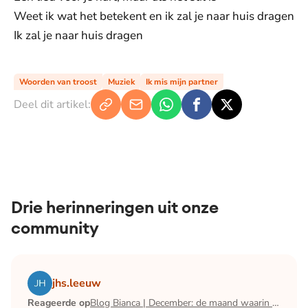
Weet ik wat het betekent en ik zal je naar huis dragen
Ik zal je naar huis dragen
Woorden van troost
Muziek
Ik mis mijn partner
Deel dit artikel:
Drie herinneringen uit onze
community
Lees het artikel Blog Bianca | December: de maand waari
jhs.leeuw
Reageerde op
Blog Bianca | December: de maand waarin ik mijn man verloor