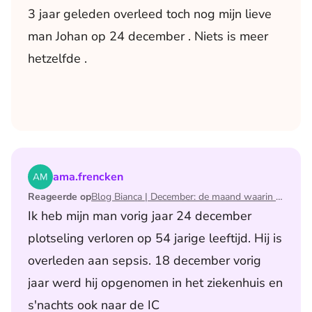
3 jaar geleden overleed toch nog mijn lieve
man Johan op 24 december . Niets is meer
hetzelfde .
Lees het artikel Blog Bianca | December: de maand waari
ama.frencken
Reageerde op
Blog Bianca | December: de maand waarin ik mijn man verloor
Ik heb mijn man vorig jaar 24 december
plotseling verloren op 54 jarige leeftijd. Hij is
overleden aan sepsis. 18 december vorig
jaar werd hij opgenomen in het ziekenhuis en
s'nachts ook naar de IC