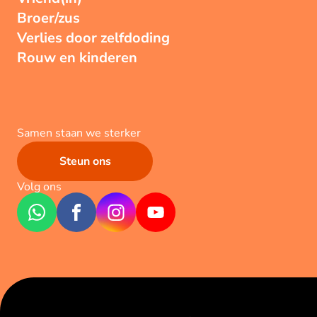
Broer/zus
Verlies door zelfdoding
Rouw en kinderen
Samen staan we sterker
Steun ons
Volg ons