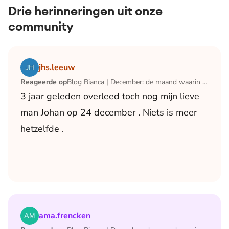
Drie herinneringen uit onze
community
Lees het artikel Blog Bianca | December: de maand waari
jhs.leeuw
Reageerde op
Blog Bianca | December: de maand waarin ik mijn man verloor
3 jaar geleden overleed toch nog mijn lieve
man Johan op 24 december . Niets is meer
hetzelfde .
Lees het artikel Blog Bianca | December: de maand waari
ama.frencken