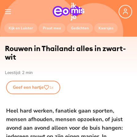
Kijk en Luister
Praat mee
Gedichten
Kaarsjes
Rouwen in Thailand: alles in zwart-
wit
Leestijd:
2
min
Geef een hartje
1
x
Heel hard werken, fanatiek gaan sporten,
mensen afhouden, mensen opzoeken, of juist
avond aan avond alleen voor de buis hangen:
iedereen rouwt op zijn eigen manier. In