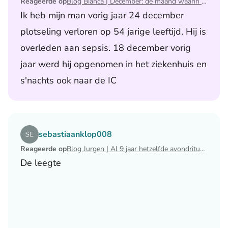
Reageerde op
Blog Bianca | December: de maand waarin ik mijn man verloor
Ik heb mijn man vorig jaar 24 december
plotseling verloren op 54 jarige leeftijd. Hij is
overleden aan sepsis. 18 december vorig
jaar werd hij opgenomen in het ziekenhuis en
s'nachts ook naar de IC
Lees het artikel Blog Jurgen | Al 9 jaar hetzelfde avondri
sebastiaanklop008
Reageerde op
Blog Jurgen | Al 9 jaar hetzelfde avondritueel
De leegte