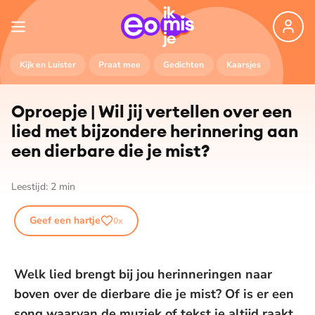
Kijk en Luister
Praat mee
Gedichten
Kaarsjes
Oproepje | Wil jij vertellen over een
lied met bijzondere herinnering aan
een dierbare die je mist?
Leestijd:
2
min
Geef een hartje
0
x
Welk lied brengt bij jou herinneringen naar
boven over de dierbare die je mist? Of is er een
song waarvan de muziek of tekst je altijd raakt