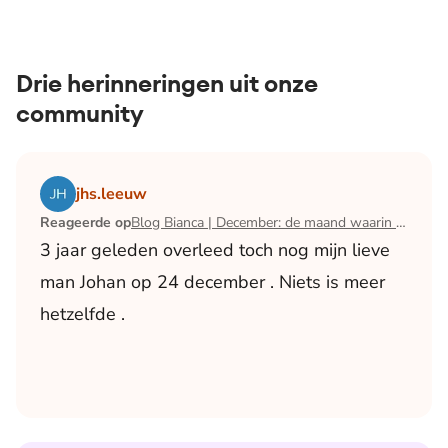
Drie herinneringen uit onze
community
Lees het artikel Blog Bianca | December: de maand waari
jhs.leeuw
Reageerde op
Blog Bianca | December: de maand waarin ik mijn man verloor
3 jaar geleden overleed toch nog mijn lieve
man Johan op 24 december . Niets is meer
hetzelfde .