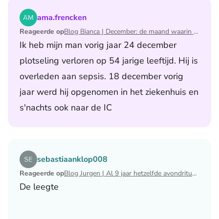
Lees het artikel Blog Bianca | December: de maand waari
ama.frencken
Reageerde op
Blog Bianca | December: de maand waarin ik mijn man verloor
Ik heb mijn man vorig jaar 24 december
plotseling verloren op 54 jarige leeftijd. Hij is
overleden aan sepsis. 18 december vorig
jaar werd hij opgenomen in het ziekenhuis en
s'nachts ook naar de IC
Lees het artikel Blog Jurgen | Al 9 jaar hetzelfde avondri
sebastiaanklop008
Reageerde op
Blog Jurgen | Al 9 jaar hetzelfde avondritueel
De leegte