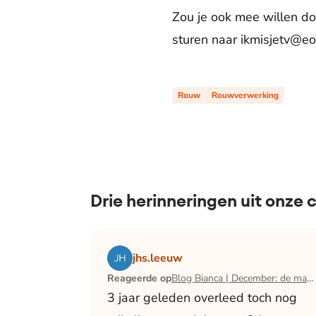
Zou je ook mee willen doe
sturen naar ikmisjetv@eo.
Rouw
Rouwverwerking
Drie herinneringen uit onze
Lees het artikel Blog Bianca | December:
jhs.leeuw
Reageerde op
Blog Bianca | December: de maand waarin ik mijn man verloor
3 jaar geleden overleed toch nog