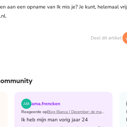
n aan een opname van Ik mis je? Je kunt, helemaal vrijb
nl.
Deel dit artikel:
 community
 de maand waarin ik mijn man verloor
Lees het artikel Blog Bianca | December: de maand 
ama.frencken
Reageerde op
Blog Bianca | December: de maand waarin ik mijn man verloor
Ik heb mijn man vorig jaar 24