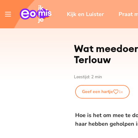
Kijk en Luister
Praat 
Wat meedoen 
Terlouw
Leestijd:
2
min
Geef een hartje
1
x
Hoe is het om mee te d
haar hebben geholpen i