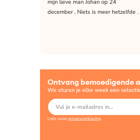
mijn lieve man Johan op 24
december . Niets is meer hetzelfde .
Ontvang bemoedigende art
We sturen je elke week een selecti
E-mailadres
Lees onze
privacyverklaring
.