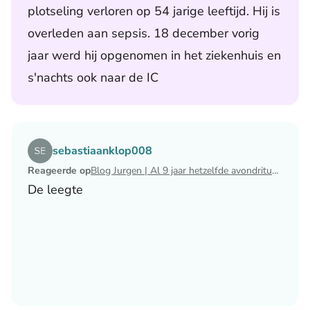
plotseling verloren op 54 jarige leeftijd. Hij is
overleden aan sepsis. 18 december vorig
jaar werd hij opgenomen in het ziekenhuis en
s'nachts ook naar de IC
Lees het artikel Blog Jurgen | Al 9 jaar hetzelfde avondri
sebastiaanklop008
Reageerde op
Blog Jurgen | Al 9 jaar hetzelfde avondritueel
De leegte