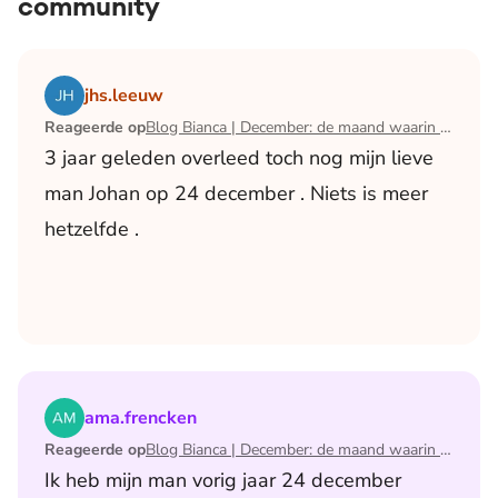
community
Lees het artikel Blog Bianca | December: de maand waari
jhs.leeuw
Reageerde op
Blog Bianca | December: de maand waarin ik mijn man verloor
3 jaar geleden overleed toch nog mijn lieve
man Johan op 24 december . Niets is meer
hetzelfde .
Lees het artikel Blog Bianca | December: de maand waari
ama.frencken
Reageerde op
Blog Bianca | December: de maand waarin ik mijn man verloor
Ik heb mijn man vorig jaar 24 december