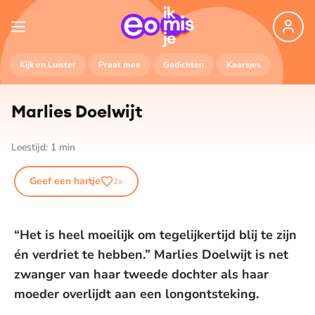
Kijk en Luister
Praat mee
Gedichten
Kaarsjes
Marlies Doelwijt
Leestijd:
1
min
Geef een hartje
2
x
“Het is heel moeilijk om tegelijkertijd blij te zijn
én verdriet te hebben.” Marlies Doelwijt is net
zwanger van haar tweede dochter als haar
moeder overlijdt aan een longontsteking.