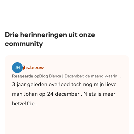
Drie herinneringen uit onze
community
Lees het artikel Blog Bianca | December: de maand waari
jhs.leeuw
Reageerde op
Blog Bianca | December: de maand waarin ik mijn man verloor
3 jaar geleden overleed toch nog mijn lieve
man Johan op 24 december . Niets is meer
hetzelfde .