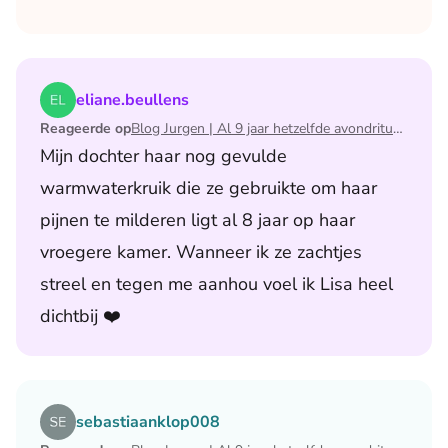
Lees het artikel Blog Jurgen | Al 9 jaar hetzelfde avondri
eliane.beullens
Reageerde op
Blog Jurgen | Al 9 jaar hetzelfde avondritueel
Mijn dochter haar nog gevulde
warmwaterkruik die ze gebruikte om haar
pijnen te milderen ligt al 8 jaar op haar
vroegere kamer. Wanneer ik ze zachtjes
streel en tegen me aanhou voel ik Lisa heel
dichtbij ❤️
Lees het artikel Blog Jurgen | Al 9 jaar hetzelfde avondri
sebastiaanklop008