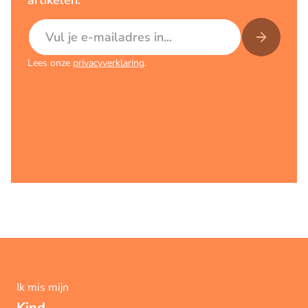
artikelen.
E-mailadres
Lees onze
privacyverklaring
.
Ik mis mijn
Kind