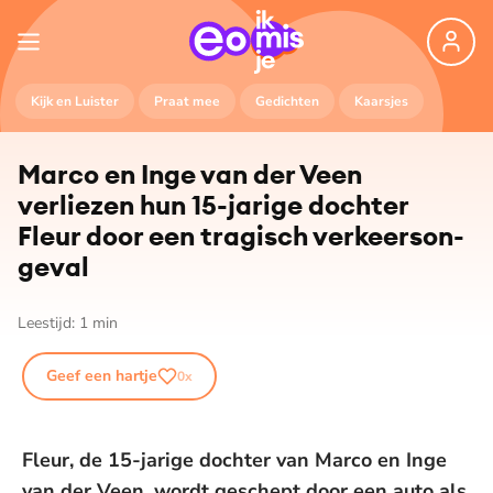
Kijk en Luister
Praat mee
Gedichten
Kaarsjes
Marco en Inge van der Veen
verliezen hun 15-jarige dochter
Fleur door een tragisch ver­keers­on­
ge­val
Leestijd:
1
min
Geef een hartje
0
x
Fleur, de 15-jarige dochter van Marco en Inge
van der Veen, wordt geschept door een auto als