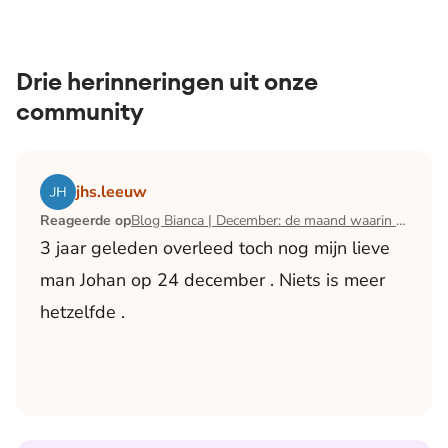
Drie herinneringen uit onze
community
Lees het artikel Blog Bianca | December: de maand waari
jhs.leeuw
Reageerde op
Blog Bianca | December: de maand waarin ik mijn man verloor
3 jaar geleden overleed toch nog mijn lieve
man Johan op 24 december . Niets is meer
hetzelfde .