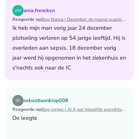
Lees het artikel Blog Bianca | December: de maand waari
ama.frencken
Reageerde op
Blog Bianca | December: de maand waarin ik mijn man verloor
Ik heb mijn man vorig jaar 24 december
plotseling verloren op 54 jarige leeftijd. Hij is
overleden aan sepsis. 18 december vorig
jaar werd hij opgenomen in het ziekenhuis en
s'nachts ook naar de IC
Lees het artikel Blog Jurgen | Al 9 jaar hetzelfde avondri
sebastiaanklop008
Reageerde op
Blog Jurgen | Al 9 jaar hetzelfde avondritueel
De leegte