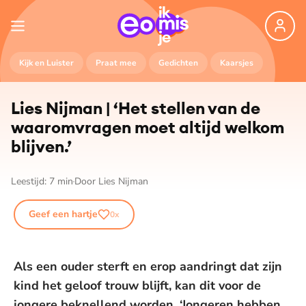
Kijk en Luister
Praat mee
Gedichten
Kaarsjes
Lies Nijman | ‘Het stellen van de
waaromvragen moet altijd welkom
blijven.’
Leestijd:
7
min
Door
Lies Nijman
Geef een hartje
0
x
Als een ouder sterft en erop aandringt dat zijn
kind het geloof trouw blijft, kan dit voor de
jongere beknellend worden. ‘Jongeren hebben