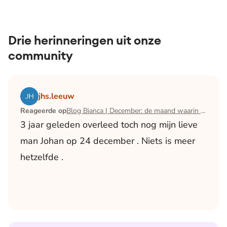
Drie herinneringen uit onze
community
Lees het artikel Blog Bianca | December: de maand waari
jhs.leeuw
Reageerde op
Blog Bianca | December: de maand waarin ik mijn man verloor
3 jaar geleden overleed toch nog mijn lieve
man Johan op 24 december . Niets is meer
hetzelfde .