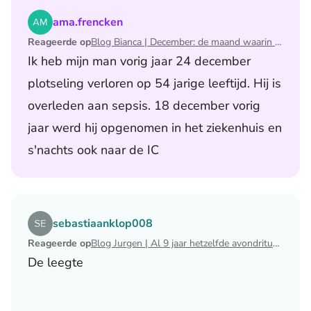
Lees het artikel Blog Bianca | December: de maand waari
ama.frencken
Reageerde op
Blog Bianca | December: de maand waarin ik mijn man verloor
Ik heb mijn man vorig jaar 24 december
plotseling verloren op 54 jarige leeftijd. Hij is
overleden aan sepsis. 18 december vorig
jaar werd hij opgenomen in het ziekenhuis en
s'nachts ook naar de IC
Lees het artikel Blog Jurgen | Al 9 jaar hetzelfde avondri
sebastiaanklop008
Reageerde op
Blog Jurgen | Al 9 jaar hetzelfde avondritueel
De leegte