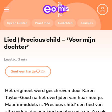
Kijk en Luister
Praat mee
Gedichten
Kaarsjes
Lied | Precious child – ‘Voor mijn
dochter’
Leestijd:
3
min
Geef een hartje
12
x
Het origineel werd geschreven door Karen
Taylor-Good na het overlijden van haar neefje.
Maar inmiddels is ‘Precious child’ een lied van
alle ouders die een kind moeten missen. Zo ook