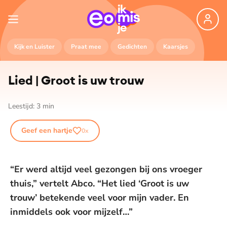
Kijk en Luister
Praat mee
Gedichten
Kaarsjes
Lied | Groot is uw trouw
Leestijd:
3
min
Geef een hartje
0
x
“Er werd altijd veel gezongen bij ons vroeger
thuis,” vertelt Abco. “Het lied ‘Groot is uw
trouw’ betekende veel voor mijn vader. En
inmiddels ook voor mijzelf…”