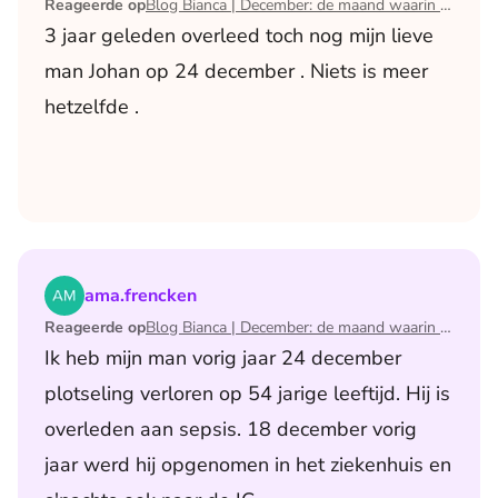
Reageerde op
Blog Bianca | December: de maand waarin ik mijn man verloor
3 jaar geleden overleed toch nog mijn lieve
man Johan op 24 december . Niets is meer
hetzelfde .
Lees het artikel Blog Bianca | December: de maand waari
ama.frencken
Reageerde op
Blog Bianca | December: de maand waarin ik mijn man verloor
Ik heb mijn man vorig jaar 24 december
plotseling verloren op 54 jarige leeftijd. Hij is
overleden aan sepsis. 18 december vorig
jaar werd hij opgenomen in het ziekenhuis en