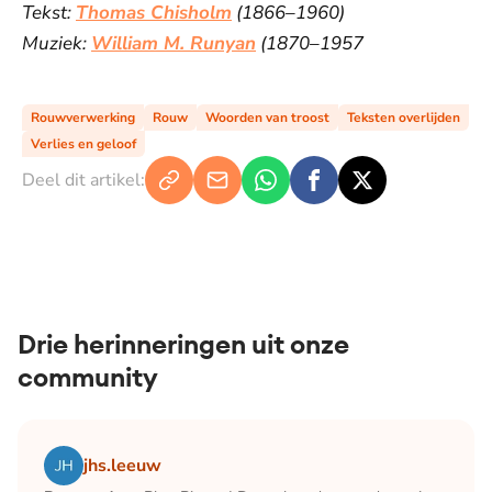
Tekst:
Thomas Chisholm
(1866–1960)
Muziek:
William M. Runyan
(1870–1957
Rouwverwerking
Rouw
Woorden van troost
Teksten overlijden
Verlies en geloof
Deel dit artikel:
Drie herinneringen uit onze
community
Lees het artikel Blog Bianca | December: de maand waari
jhs.leeuw