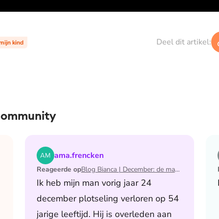
Deel dit artikel:
 mijn kind
 community
 de maand waarin ik mijn man verloor
Lees het artikel Blog Bianca | December: de maand 
ama.frencken
Reageerde op
Blog Bianca | December: de maand waarin ik mijn man verloor
Ik heb mijn man vorig jaar 24
december plotseling verloren op 54
jarige leeftijd. Hij is overleden aan