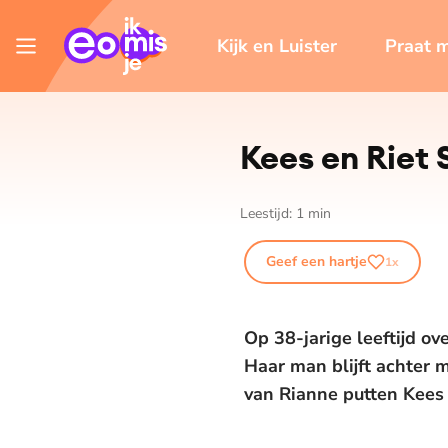
Kijk en Luister
Praat 
Kees en Riet 
Leestijd:
1
min
Geef een hartje
1
x
Op 38-jarige leeftijd o
Haar man blijft achter 
van Rianne putten Kees 