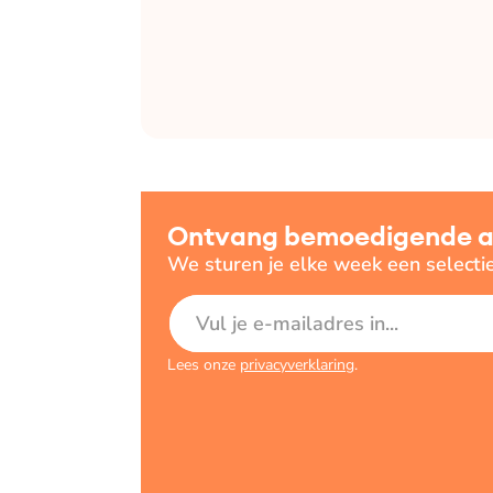
Ontvang bemoedigende art
We sturen je elke week een selecti
E-mailadres
Lees onze
privacyverklaring
.