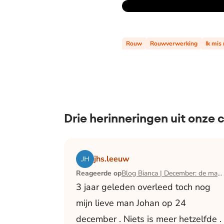
Rouw
Rouwverwerking
Ik mis
Drie herinneringen uit onze
Lees het artikel Blog Bianca | December:
jhs.leeuw
Reageerde op
Blog Bianca | December: de maand waarin ik mijn man verloor
3 jaar geleden overleed toch nog
mijn lieve man Johan op 24
december . Niets is meer hetzelfde .