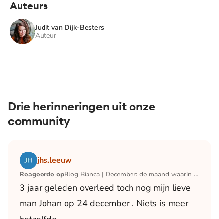
Auteurs
Judit van Dijk-Besters
Auteur
Drie herinneringen uit onze
community
Lees het artikel Blog Bianca | December: de maand waari
jhs.leeuw
Reageerde op
Blog Bianca | December: de maand waarin ik mijn man verloor
3 jaar geleden overleed toch nog mijn lieve
man Johan op 24 december . Niets is meer