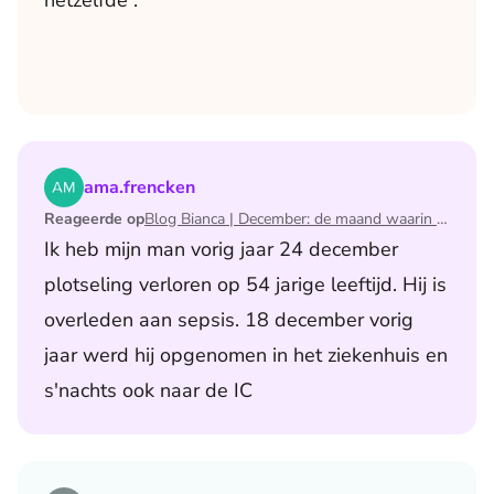
hetzelfde .
Lees het artikel Blog Bianca | December: de maand waari
ama.frencken
Reageerde op
Blog Bianca | December: de maand waarin ik mijn man verloor
Ik heb mijn man vorig jaar 24 december
plotseling verloren op 54 jarige leeftijd. Hij is
overleden aan sepsis. 18 december vorig
jaar werd hij opgenomen in het ziekenhuis en
s'nachts ook naar de IC