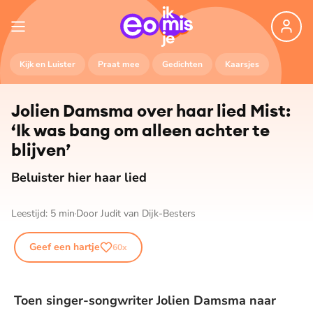
Kijk en Luister
Praat mee
Gedichten
Kaarsjes
Jolien Damsma over haar lied Mist:
‘Ik was bang om alleen achter te
blijven’
Beluister hier haar lied
Leestijd:
5
min
Door
Judit van Dijk-Besters
Geef een hartje
60
x
Toen singer-songwriter Jolien Damsma naar