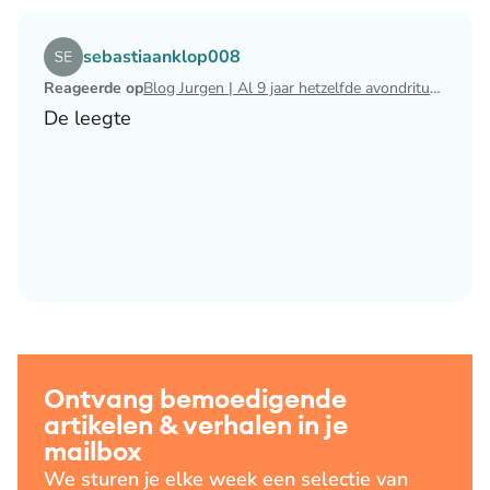
Lees het artikel Blog Jurgen | Al 9 jaar hetzelfde avondri
sebastiaanklop008
Reageerde op
Blog Jurgen | Al 9 jaar hetzelfde avondritueel
De leegte
Ontvang bemoedigende
artikelen & verhalen in je
mailbox
We sturen je elke week een selectie van