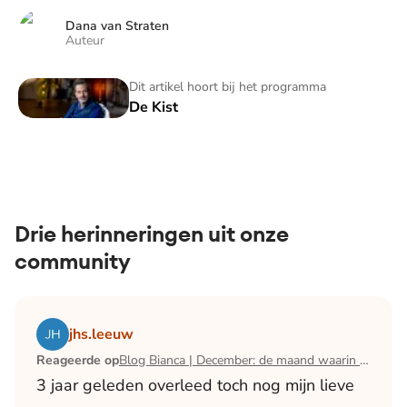
Dana van Straten
Auteur
De Kist
Dit artikel hoort bij het programma
De Kist
Drie herinneringen uit onze
community
Lees het artikel Blog Bianca | December: de maand waari
jhs.leeuw
Reageerde op
Blog Bianca | December: de maand waarin ik mijn man verloor
3 jaar geleden overleed toch nog mijn lieve