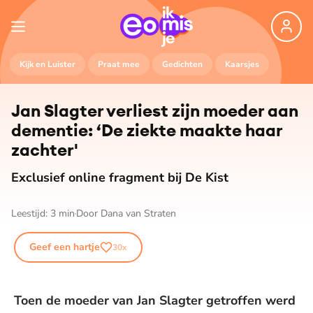
Kijk en Luister
Praat mee
Gedichten
Kaarsjes
Jan Slagter verliest zijn moeder aan
dementie: ‘De ziekte maakte haar
zachter'
Exclusief online fragment bij De Kist
Leestijd:
3
min
Door
Dana van Straten
Geef een hartje
30
x
Toen de moeder van Jan Slagter getroffen werd