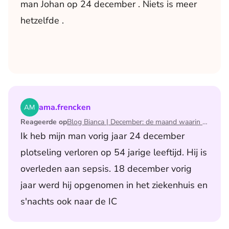
man Johan op 24 december . Niets is meer
hetzelfde .
Lees het artikel Blog Bianca | December: de maand waari
ama.frencken
Reageerde op
Blog Bianca | December: de maand waarin ik mijn man verloor
Ik heb mijn man vorig jaar 24 december
plotseling verloren op 54 jarige leeftijd. Hij is
overleden aan sepsis. 18 december vorig
jaar werd hij opgenomen in het ziekenhuis en
s'nachts ook naar de IC