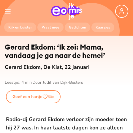
Kijk en Luister
Praat mee
Gedichten
Kaarsjes
Gerard Ekdom: ‘Ik zei: Mama,
vandaag je ga naar de hemel’
Gerard Ekdom, De Kist, 22 januari
Leestijd:
4
min
Door
Judit van Dijk-Besters
Geef een hartje
50
x
Radio-dj Gerard Ekdom verloor zijn moeder toen
hij 27 was. In haar laatste dagen kon ze alleen