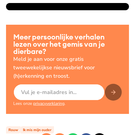
Meer persoonlijke verhalen
lezen over het gemis van je
dierbare?
Meld je aan voor onze gratis
tweewekelijkse nieuwsbrief voor
(h)erkenning en troost.
E-mailadres
Lees onze
privacyverklaring
.
Rouw
Ik mis mijn ouder