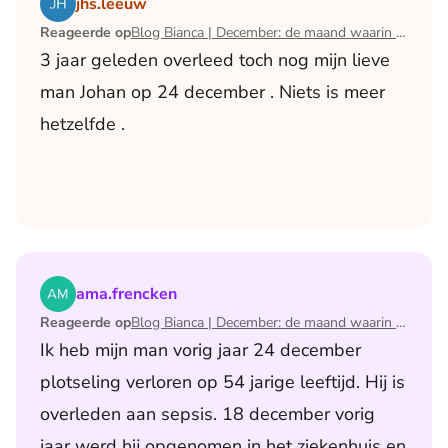
jhs.leeuw
Reageerde op
Blog Bianca | December: de maand waarin ik mijn man verloor
3 jaar geleden overleed toch nog mijn lieve
man Johan op 24 december . Niets is meer
hetzelfde .
Lees het artikel Blog Bianca | December: de maand waari
ama.frencken
Reageerde op
Blog Bianca | December: de maand waarin ik mijn man verloor
Ik heb mijn man vorig jaar 24 december
plotseling verloren op 54 jarige leeftijd. Hij is
overleden aan sepsis. 18 december vorig
jaar werd hij opgenomen in het ziekenhuis en