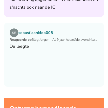
s'nachts ook naar de IC
Lees het artikel Blog Jurgen | Al 9 jaar hetzelfde avondri
sebastiaanklop008
Reageerde op
Blog Jurgen | Al 9 jaar hetzelfde avondritueel
De leegte