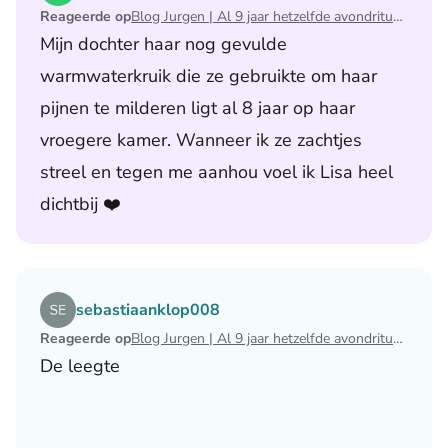
Reageerde op
Blog Jurgen | Al 9 jaar hetzelfde avondritueel
Mijn dochter haar nog gevulde
warmwaterkruik die ze gebruikte om haar
pijnen te milderen ligt al 8 jaar op haar
vroegere kamer. Wanneer ik ze zachtjes
streel en tegen me aanhou voel ik Lisa heel
dichtbij ❤️
Lees het artikel Blog Jurgen | Al 9 jaar hetzelfde avondri
sebastiaanklop008
Reageerde op
Blog Jurgen | Al 9 jaar hetzelfde avondritueel
De leegte