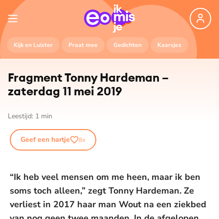
Kijk en Luister
Praat mee
Gedichten
Kaarsjes
Fragment Tonny Hardeman –
zaterdag 11 mei 2019
Leestijd:
1
min
Geef een hartje
8
x
“Ik heb veel mensen om me heen, maar ik ben
soms toch alleen,” zegt Tonny Hardeman. Ze
verliest in 2017 haar man Wout na een ziekbed
van nog geen twee maanden. In de afgelopen