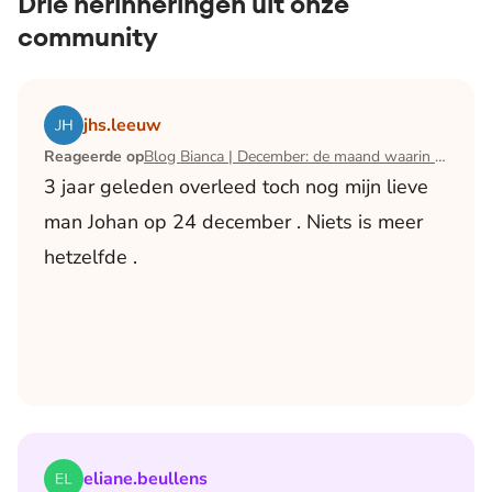
Drie herinneringen uit onze
community
Lees het artikel Blog Bianca | December: de maand waari
jhs.leeuw
Reageerde op
Blog Bianca | December: de maand waarin ik mijn man verloor
3 jaar geleden overleed toch nog mijn lieve
man Johan op 24 december . Niets is meer
hetzelfde .
Lees het artikel Blog Jurgen | Al 9 jaar hetzelfde avondri
eliane.beullens