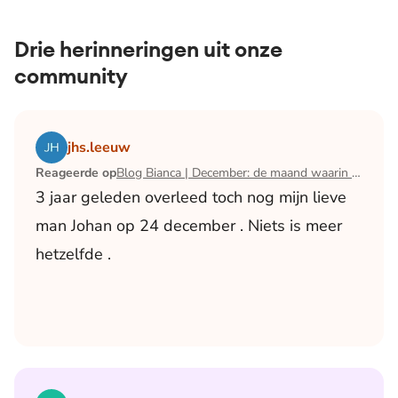
Drie herinneringen uit onze
community
Lees het artikel Blog Bianca | December: de maand waari
jhs.leeuw
Reageerde op
Blog Bianca | December: de maand waarin ik mijn man verloor
3 jaar geleden overleed toch nog mijn lieve
man Johan op 24 december . Niets is meer
hetzelfde .