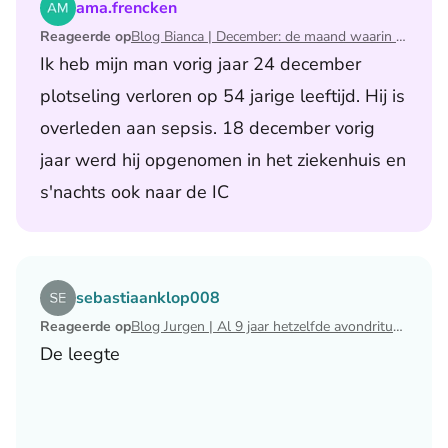
Lees het artikel Blog Bianca | December: de maand waari
ama.frencken
Reageerde op
Blog Bianca | December: de maand waarin ik mijn man verloor
Ik heb mijn man vorig jaar 24 december
plotseling verloren op 54 jarige leeftijd. Hij is
overleden aan sepsis. 18 december vorig
jaar werd hij opgenomen in het ziekenhuis en
s'nachts ook naar de IC
Lees het artikel Blog Jurgen | Al 9 jaar hetzelfde avondri
sebastiaanklop008
Reageerde op
Blog Jurgen | Al 9 jaar hetzelfde avondritueel
De leegte