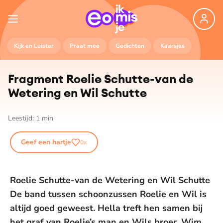
Kijk en Luister
Praat mee
Gedichten
Kaarsjes
Fragment Roelie Schutte-van de
Wetering en Wil Schutte
Leestijd:
1
min
Geef een hartje
0
x
Roelie Schutte-van de Wetering en Wil Schutte
De band tussen schoonzussen Roelie en Wil is
altijd goed geweest. Hella treft hen samen bij
het graf van Roelie’s man en Wils broer. Wim