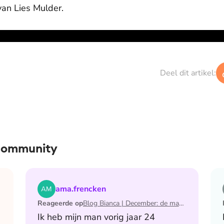
van Lies Mulder.
Deel dit artikel:
 community
 de maand waarin ik mijn man verloor
Lees het artikel Blog Bianca | December: de maand 
ama.frencken
Reageerde op
Blog Bianca | December: de maand waarin ik mijn man verloor
Ik heb mijn man vorig jaar 24