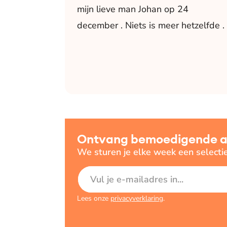
mijn lieve man Johan op 24
december . Niets is meer hetzelfde .
Ontvang bemoedigende art
We sturen je elke week een selecti
E-mailadres
Lees onze
privacyverklaring
.