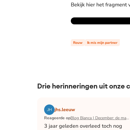
Bekijk hier het fragment 
Rouw
Ik mis mijn partner
Drie herinneringen uit onze
Lees het artikel Blog Bianca | December:
jhs.leeuw
Reageerde op
Blog Bianca | December: de maand waarin ik mijn man verloor
3 jaar geleden overleed toch nog