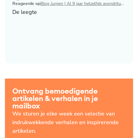
Reageerde op
Blog Jurgen | Al 9 jaar hetzelfde avondritueel
De leegte
Ontvang bemoedigende
artikelen & verhalen in je
mailbox
We sturen je elke week een selectie van
indrukwekkende verhalen en inspirerende
artikelen.