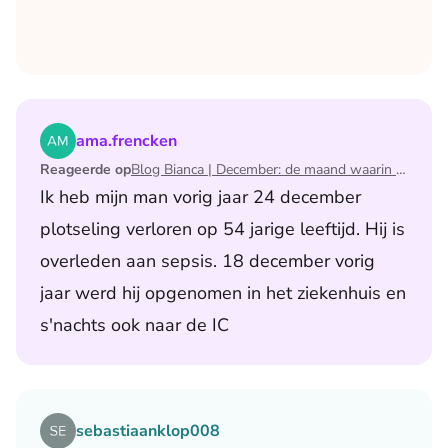
Lees het artikel Blog Bianca | December: de maand waari
ama.frencken
Reageerde op
Blog Bianca | December: de maand waarin ik mijn man verloor
Ik heb mijn man vorig jaar 24 december
plotseling verloren op 54 jarige leeftijd. Hij is
overleden aan sepsis. 18 december vorig
jaar werd hij opgenomen in het ziekenhuis en
s'nachts ook naar de IC
Lees het artikel Blog Jurgen | Al 9 jaar hetzelfde avondri
sebastiaanklop008