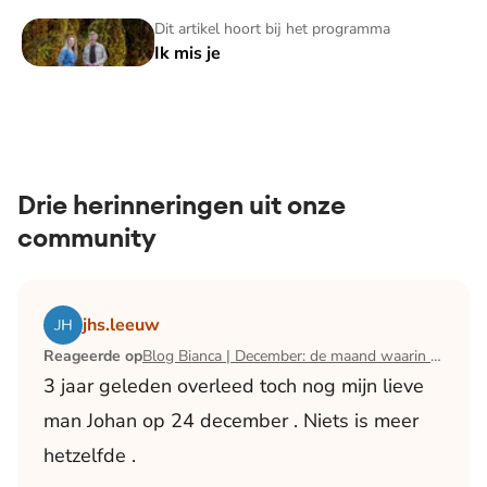
Ik mis je
Dit artikel hoort bij het programma
Ik mis je
Drie herinneringen uit onze
community
Lees het artikel Blog Bianca | December: de maand waari
jhs.leeuw
Reageerde op
Blog Bianca | December: de maand waarin ik mijn man verloor
3 jaar geleden overleed toch nog mijn lieve
man Johan op 24 december . Niets is meer
hetzelfde .