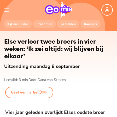
Kijk en Luister
Praat mee
Gedichten
Kaarsjes
Else verloor twee broers in vier
weken: ‘Ik zei altijd: wij blijven bij
elkaar’
Uitzending maandag 8 september
Leestijd:
3
min
Door
Dana van Straten
Geef een hartje
36
x
Vier jaar geleden overlijdt Elses oudste broer