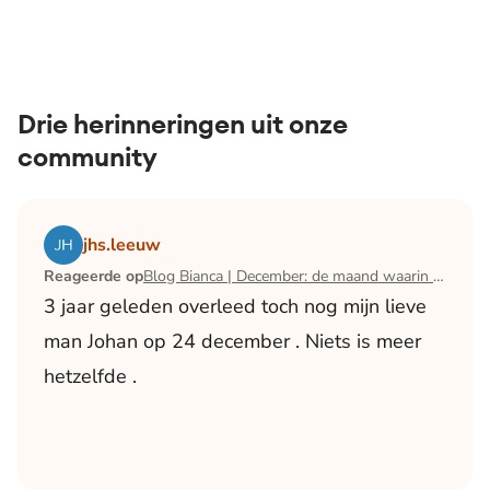
Drie herinneringen uit onze
community
Lees het artikel Blog Bianca | December: de maand waari
jhs.leeuw
Reageerde op
Blog Bianca | December: de maand waarin ik mijn man verloor
3 jaar geleden overleed toch nog mijn lieve
man Johan op 24 december . Niets is meer
hetzelfde .