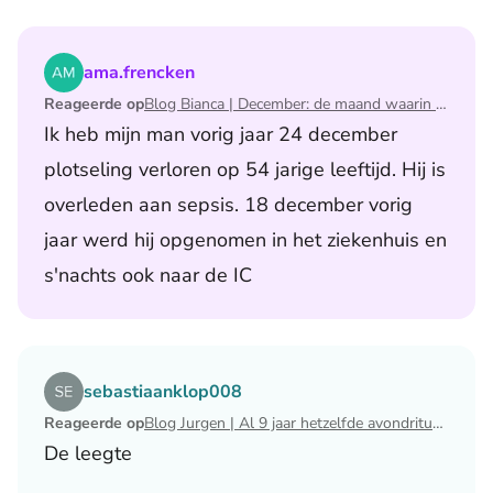
Lees het artikel Blog Bianca | December: de maand waari
ama.frencken
Reageerde op
Blog Bianca | December: de maand waarin ik mijn man verloor
Ik heb mijn man vorig jaar 24 december
plotseling verloren op 54 jarige leeftijd. Hij is
overleden aan sepsis. 18 december vorig
jaar werd hij opgenomen in het ziekenhuis en
s'nachts ook naar de IC
Lees het artikel Blog Jurgen | Al 9 jaar hetzelfde avondri
sebastiaanklop008
Reageerde op
Blog Jurgen | Al 9 jaar hetzelfde avondritueel
De leegte