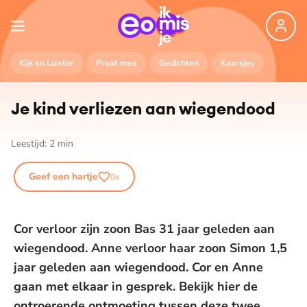
Kijk en Luister
Praat mee
Gedichten
Kaarsjes
Je kind verliezen aan wiegendood
Leestijd:
2
min
Geef een hartje
0
x
Cor verloor zijn zoon Bas 31 jaar geleden aan
wiegendood. Anne verloor haar zoon Simon 1,5
jaar geleden aan wiegendood. Cor en Anne
gaan met elkaar in gesprek. Bekijk hier de
ontroerende ontmoeting tussen deze twee